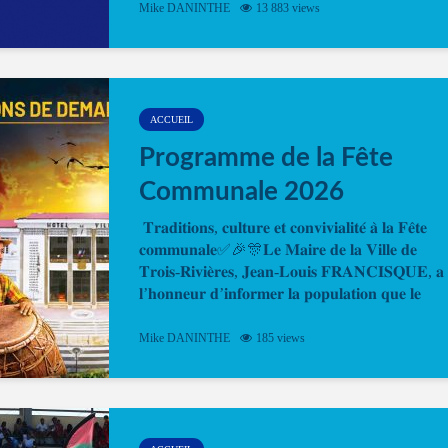
Mike DANINTHE
13 883 views
en ligne pour faire ou renouveler la carte d’identi
ou le passeport. Cela vous permettra de gagner d
temps. En quelques clics, votre rendez-vous en
ligne est...
ACCUEIL
Programme de la Fête
Communale 2026
𝐓𝐫𝐚𝐝𝐢𝐭𝐢𝐨𝐧𝐬, 𝐜𝐮𝐥𝐭𝐮𝐫𝐞 𝐞𝐭 𝐜𝐨𝐧𝐯𝐢𝐯𝐢𝐚𝐥𝐢𝐭𝐞́ 𝐚̀ 𝐥𝐚 𝐅𝐞̂𝐭𝐞
𝐜𝐨𝐦𝐦𝐮𝐧𝐚𝐥𝐞✅🎉🎊𝐋𝐞 𝐌𝐚𝐢𝐫𝐞 𝐝𝐞 𝐥𝐚 𝐕𝐢𝐥𝐥𝐞 𝐝𝐞
𝐓𝐫𝐨𝐢𝐬-𝐑𝐢𝐯𝐢𝐞̀𝐫𝐞𝐬, 𝐉𝐞𝐚𝐧-𝐋𝐨𝐮𝐢𝐬 𝐅𝐑𝐀𝐍𝐂𝐈𝐒𝐐𝐔𝐄, 𝐚
𝐥’𝐡𝐨𝐧𝐧𝐞𝐮𝐫 𝐝’𝐢𝐧𝐟𝐨𝐫𝐦𝐞𝐫 𝐥𝐚 𝐩𝐨𝐩𝐮𝐥𝐚𝐭𝐢𝐨𝐧 𝐪𝐮𝐞 𝐥𝐞
𝐩𝐫𝐨𝐠𝐫𝐚𝐦𝐦𝐞 𝐨𝐟𝐟𝐢𝐜𝐢𝐞𝐥 𝐝𝐞 𝐥𝐚 𝐅𝐞̂𝐭𝐞...
Mike DANINTHE
185 views