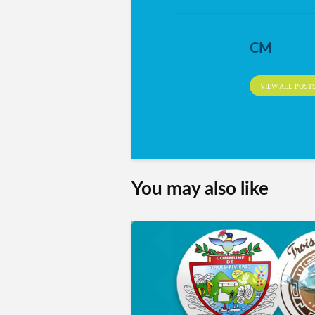
CM
VIEW ALL POST
You may also like