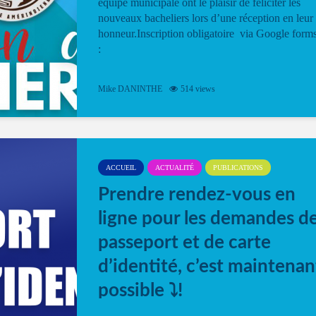
équipe municipale ont le plaisir de féliciter les
nouveaux bacheliers lors d’une réception en leur
honneur.Inscription obligatoire via Google form
:
Mike DANINTHE
514 views
ACCUEIL
ACTUALITÉ
PUBLICATIONS
Prendre rendez-vous en
ligne pour les demandes d
passeport et de carte
d’identité, c’est maintenan
possible ⤵️!
Désormais, il est possible de prendre rendez-vou