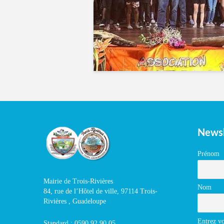
Newsl
Prénom
Mairie de Trois-Rivières
Nom
84, rue de l’Hôtel de ville, 97114 Trois-
Rivières , Guadeloupe
Entrez vo
Standard : 0590 92 90 05