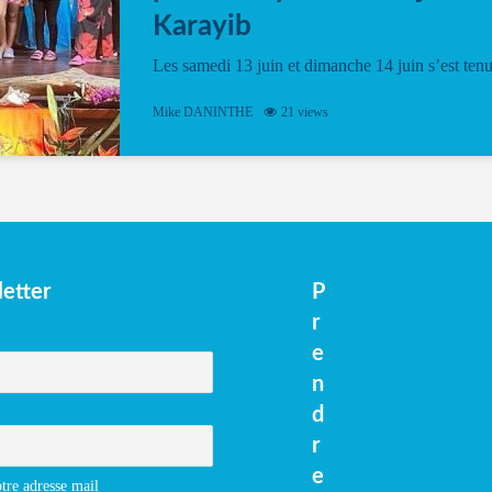
Karayib
Les samedi 13 juin et dimanche 14 juin s’est ten
le Gwan VAN Mené Nou Alé, un hommage
vibrant à Pierrot Narouman, organisé par
Mike DANINTHE
21 views
l’association Latilyé Bokantaj Karayib. Ce
spectacle de fin d’année, présenté à la salle...
etter
P
r
e
n
d
r
e
tre adresse mail