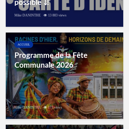
possible ⤵️!
Mike DANINTHE
13 883 views
ACCUEIL
Programme de la Fête
Communale 2026
Mike DANINTHE
173 views