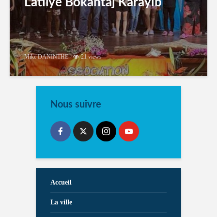
Latilyé Bokantaj Karayib
Mike DANINTHE
21 views
Nous suivre
Accueil
La ville