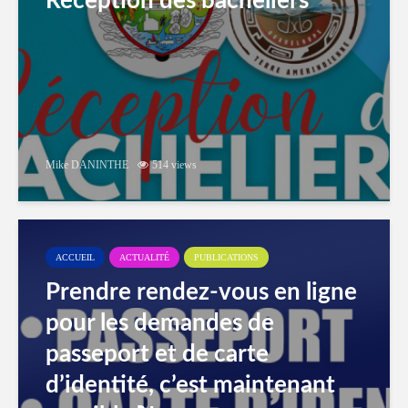
Réception des bacheliers
Mike DANINTHE
514 views
ACCUEIL
ACTUALITÉ
PUBLICATIONS
Prendre rendez-vous en ligne
pour les demandes de
passeport et de carte
d’identité, c’est maintenant