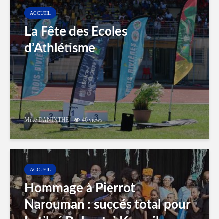
ACCUEIL
La Fête des Ecoles
d’Athlétisme
Mike DANINTHE
46 views
ACCUEIL
Hommage à Pierrot
Narouman : succés total pour