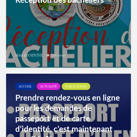
Réception des bacheliers
Mike DANINTHE
514 views
ACCUEIL
ACTUALITÉ
PUBLICATIONS
Prendre rendez-vous en ligne
pour les demandes de
passeport et de carte
d’identité, c’est maintenant