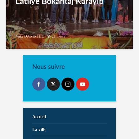
Latilyé Bokantaj Karayib
Mike DANINTHE
21 views
Nous suivre
Accueil
La ville