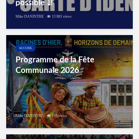
possible ⤵️!
Mike DANINTHE
13 883 views
ACCUEIL
Programme de la Fête
Communale 2026
Mike DANINTHE
198 views