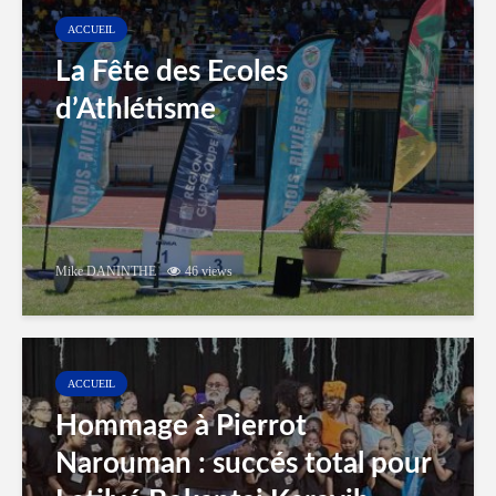
ACCUEIL
La Fête des Ecoles
d’Athlétisme
Mike DANINTHE
46 views
ACCUEIL
Hommage à Pierrot
Narouman : succés total pour