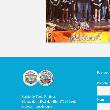
Newsl
Prénom
Mairie de Trois-Rivières
Nom
84, rue de l’Hôtel de ville, 97114 Trois-
Rivières , Guadeloupe