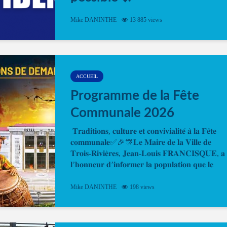
Désormais, il est possible de prendre rendez-vou
Mike DANINTHE
13 885 views
en ligne pour faire ou renouveler la carte d’identi
ou le passeport. Cela vous permettra de gagner d
temps. En quelques clics, votre rendez-vous en
ligne est...
ACCUEIL
Programme de la Fête
Communale 2026
𝐓𝐫𝐚𝐝𝐢𝐭𝐢𝐨𝐧𝐬, 𝐜𝐮𝐥𝐭𝐮𝐫𝐞 𝐞𝐭 𝐜𝐨𝐧𝐯𝐢𝐯𝐢𝐚𝐥𝐢𝐭𝐞́ 𝐚̀ 𝐥𝐚 𝐅𝐞̂𝐭𝐞
𝐜𝐨𝐦𝐦𝐮𝐧𝐚𝐥𝐞✅🎉🎊𝐋𝐞 𝐌𝐚𝐢𝐫𝐞 𝐝𝐞 𝐥𝐚 𝐕𝐢𝐥𝐥𝐞 𝐝𝐞
𝐓𝐫𝐨𝐢𝐬-𝐑𝐢𝐯𝐢𝐞̀𝐫𝐞𝐬, 𝐉𝐞𝐚𝐧-𝐋𝐨𝐮𝐢𝐬 𝐅𝐑𝐀𝐍𝐂𝐈𝐒𝐐𝐔𝐄, 𝐚
𝐥’𝐡𝐨𝐧𝐧𝐞𝐮𝐫 𝐝’𝐢𝐧𝐟𝐨𝐫𝐦𝐞𝐫 𝐥𝐚 𝐩𝐨𝐩𝐮𝐥𝐚𝐭𝐢𝐨𝐧 𝐪𝐮𝐞 𝐥𝐞
𝐩𝐫𝐨𝐠𝐫𝐚𝐦𝐦𝐞 𝐨𝐟𝐟𝐢𝐜𝐢𝐞𝐥 𝐝𝐞 𝐥𝐚 𝐅𝐞̂𝐭𝐞...
Mike DANINTHE
198 views