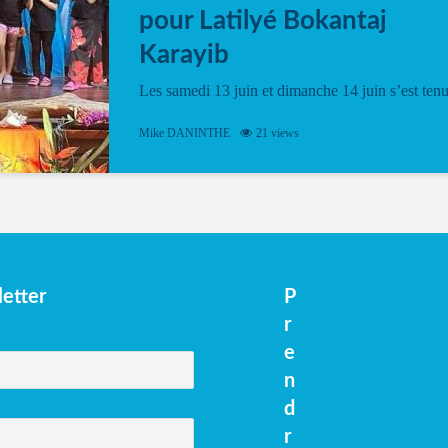
pour Latilyé Bokantaj
Karayib
Les samedi 13 juin et dimanche 14 juin s’est ten
le Gwan VAN Mené Nou Alé, un hommage
vibrant à Pierrot Narouman, organisé par
Mike DANINTHE
21 views
l’association Latilyé Bokantaj Karayib. Ce
spectacle de fin d’année, présenté à la salle...
etter
P
r
e
n
d
r