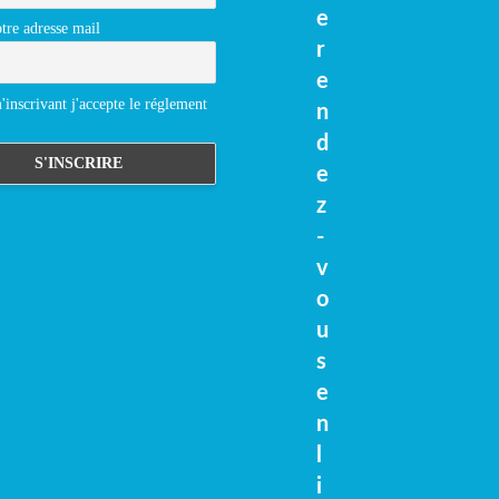
e
tre adresse mail
r
e
inscrivant j'accepte le réglement
n
d
e
z
-
v
o
u
s
e
n
l
i