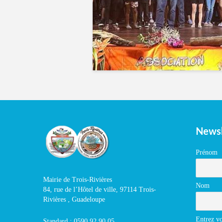
Newsl
Prénom
Mairie de Trois-Rivières
Nom
84, rue de l’Hôtel de ville, 97114 Trois-
Rivières , Guadeloupe
Entrez vo
Standard : 0590 92 90 05