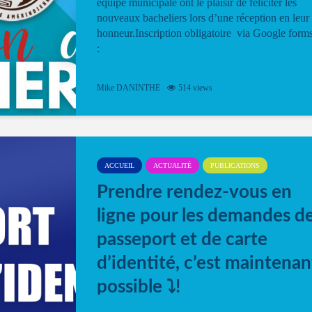
équipe municipale ont le plaisir de féliciter les
nouveaux bacheliers lors d’une réception en leur
honneur.Inscription obligatoire via Google form
:
Mike DANINTHE
514 views
ACCUEIL
ACTUALITÉ
PUBLICATIONS
Prendre rendez-vous en
ligne pour les demandes d
passeport et de carte
d’identité, c’est maintenan
possible ⤵️!
Désormais, il est possible de prendre rendez-vou