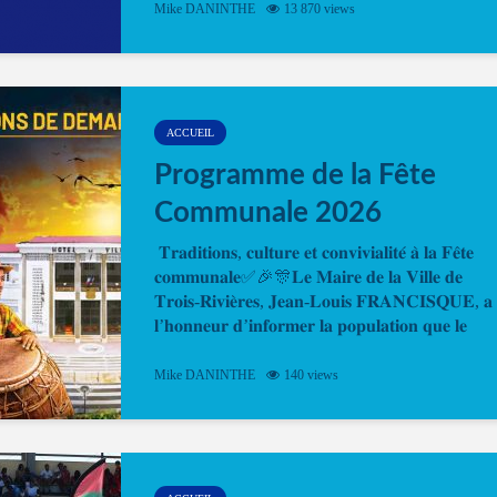
Mike DANINTHE
13 870 views
en ligne pour faire ou renouveler la carte d’identi
ou le passeport. Cela vous permettra de gagner d
temps. En quelques clics, votre rendez-vous en
ligne est...
ACCUEIL
Programme de la Fête
Communale 2026
𝐓𝐫𝐚𝐝𝐢𝐭𝐢𝐨𝐧𝐬, 𝐜𝐮𝐥𝐭𝐮𝐫𝐞 𝐞𝐭 𝐜𝐨𝐧𝐯𝐢𝐯𝐢𝐚𝐥𝐢𝐭𝐞́ 𝐚̀ 𝐥𝐚 𝐅𝐞̂𝐭𝐞
𝐜𝐨𝐦𝐦𝐮𝐧𝐚𝐥𝐞✅🎉🎊𝐋𝐞 𝐌𝐚𝐢𝐫𝐞 𝐝𝐞 𝐥𝐚 𝐕𝐢𝐥𝐥𝐞 𝐝𝐞
𝐓𝐫𝐨𝐢𝐬-𝐑𝐢𝐯𝐢𝐞̀𝐫𝐞𝐬, 𝐉𝐞𝐚𝐧-𝐋𝐨𝐮𝐢𝐬 𝐅𝐑𝐀𝐍𝐂𝐈𝐒𝐐𝐔𝐄, 𝐚
𝐥’𝐡𝐨𝐧𝐧𝐞𝐮𝐫 𝐝’𝐢𝐧𝐟𝐨𝐫𝐦𝐞𝐫 𝐥𝐚 𝐩𝐨𝐩𝐮𝐥𝐚𝐭𝐢𝐨𝐧 𝐪𝐮𝐞 𝐥𝐞
𝐩𝐫𝐨𝐠𝐫𝐚𝐦𝐦𝐞 𝐨𝐟𝐟𝐢𝐜𝐢𝐞𝐥 𝐝𝐞 𝐥𝐚 𝐅𝐞̂𝐭𝐞...
Mike DANINTHE
140 views