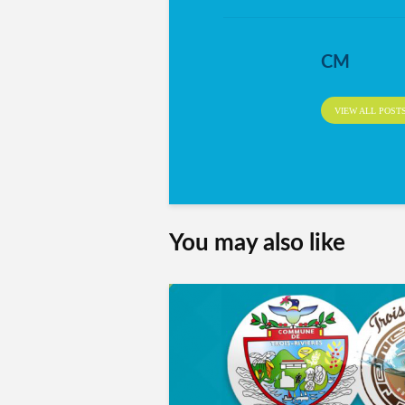
CM
VIEW ALL POST
You may also like