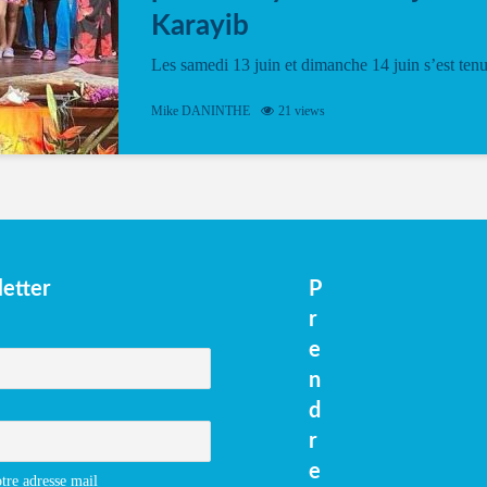
Karayib
Les samedi 13 juin et dimanche 14 juin s’est ten
le Gwan VAN Mené Nou Alé, un hommage
vibrant à Pierrot Narouman, organisé par
Mike DANINTHE
21 views
l’association Latilyé Bokantaj Karayib. Ce
spectacle de fin d’année, présenté à la salle...
etter
P
r
e
n
d
r
e
tre adresse mail