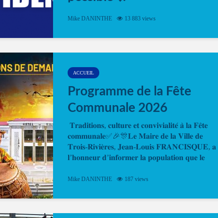
Désormais, il est possible de prendre rendez-vou
Mike DANINTHE
13 883 views
en ligne pour faire ou renouveler la carte d’identi
ou le passeport. Cela vous permettra de gagner d
temps. En quelques clics, votre rendez-vous en
ligne est...
ACCUEIL
Programme de la Fête
Communale 2026
𝐓𝐫𝐚𝐝𝐢𝐭𝐢𝐨𝐧𝐬, 𝐜𝐮𝐥𝐭𝐮𝐫𝐞 𝐞𝐭 𝐜𝐨𝐧𝐯𝐢𝐯𝐢𝐚𝐥𝐢𝐭𝐞́ 𝐚̀ 𝐥𝐚 𝐅𝐞̂𝐭𝐞
𝐜𝐨𝐦𝐦𝐮𝐧𝐚𝐥𝐞✅🎉🎊𝐋𝐞 𝐌𝐚𝐢𝐫𝐞 𝐝𝐞 𝐥𝐚 𝐕𝐢𝐥𝐥𝐞 𝐝𝐞
𝐓𝐫𝐨𝐢𝐬-𝐑𝐢𝐯𝐢𝐞̀𝐫𝐞𝐬, 𝐉𝐞𝐚𝐧-𝐋𝐨𝐮𝐢𝐬 𝐅𝐑𝐀𝐍𝐂𝐈𝐒𝐐𝐔𝐄, 𝐚
𝐥’𝐡𝐨𝐧𝐧𝐞𝐮𝐫 𝐝’𝐢𝐧𝐟𝐨𝐫𝐦𝐞𝐫 𝐥𝐚 𝐩𝐨𝐩𝐮𝐥𝐚𝐭𝐢𝐨𝐧 𝐪𝐮𝐞 𝐥𝐞
𝐩𝐫𝐨𝐠𝐫𝐚𝐦𝐦𝐞 𝐨𝐟𝐟𝐢𝐜𝐢𝐞𝐥 𝐝𝐞 𝐥𝐚 𝐅𝐞̂𝐭𝐞...
Mike DANINTHE
187 views