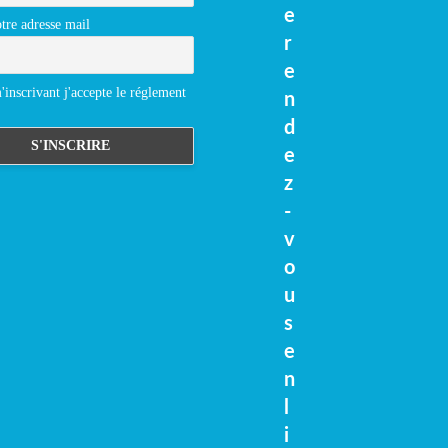
e
tre adresse mail
r
e
inscrivant j'accepte le réglement
n
d
e
z
-
v
o
u
s
e
n
l
i