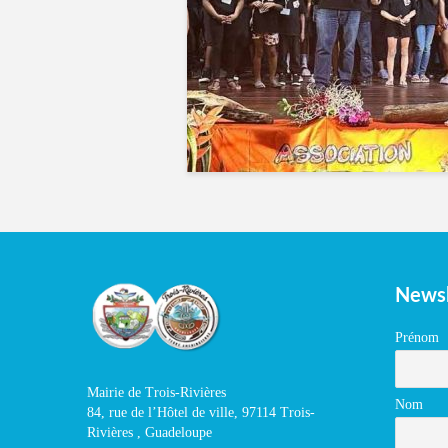
Newsl
Prénom
Mairie de Trois-Rivières
Nom
84, rue de l’Hôtel de ville, 97114 Trois-
Rivières , Guadeloupe