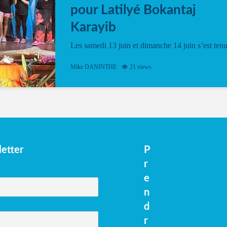
pour Latilyé Bokantaj
Karayib
Les samedi 13 juin et dimanche 14 juin s’est ten
le Gwan VAN Mené Nou Alé, un hommage
vibrant à Pierrot Narouman, organisé par
Mike DANINTHE
21 views
l’association Latilyé Bokantaj Karayib. Ce
spectacle de fin d’année, présenté à la salle...
etter
P
r
e
n
d
r