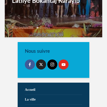
Latilyé Bokantaj Karayib
Mike DANINTHE
21 views
Nous suivre
Accueil
La ville