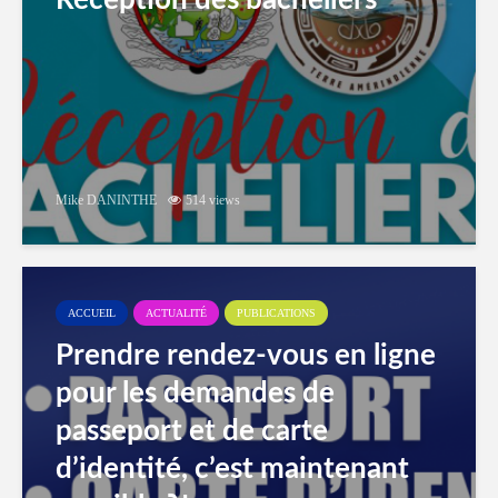
Réception des bacheliers
Mike DANINTHE
514 views
ACCUEIL
ACTUALITÉ
PUBLICATIONS
Prendre rendez-vous en ligne
pour les demandes de
passeport et de carte
d’identité, c’est maintenant