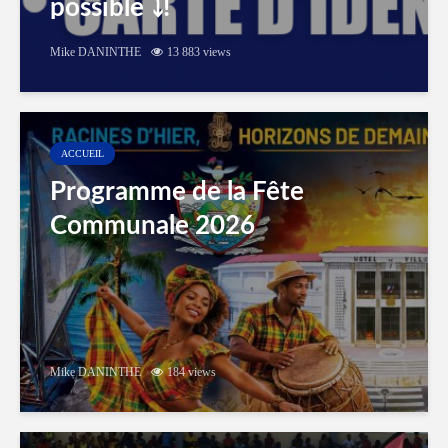
possible ⤵️!
Mike DANINTHE
13 883 views
ACCUEIL
Programme de la Fête
Communale 2026
Mike DANINTHE
184 views