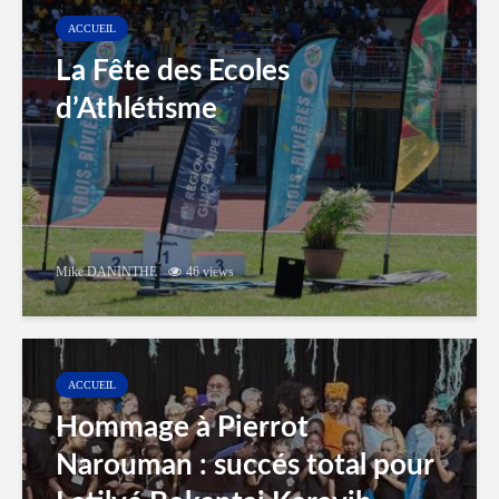
ACCUEIL
La Fête des Ecoles
d’Athlétisme
Mike DANINTHE
46 views
ACCUEIL
Hommage à Pierrot
Narouman : succés total pour