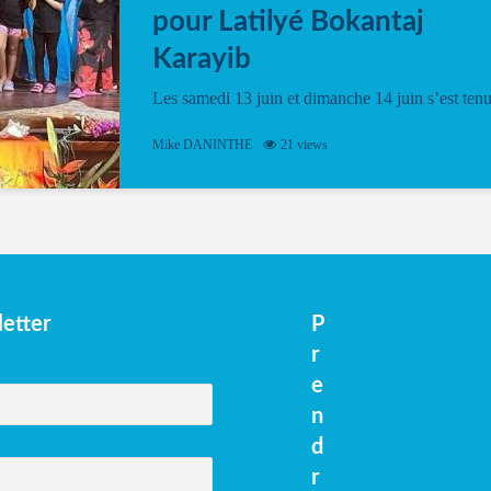
pour Latilyé Bokantaj
Karayib
Les samedi 13 juin et dimanche 14 juin s’est ten
le Gwan VAN Mené Nou Alé, un hommage
vibrant à Pierrot Narouman, organisé par
Mike DANINTHE
21 views
l’association Latilyé Bokantaj Karayib. Ce
spectacle de fin d’année, présenté à la salle...
etter
P
r
e
n
d
r