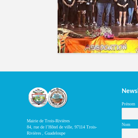
Newsl
Prénom
Mairie de Trois-Rivières
Nom
84, rue de l’Hôtel de ville, 97114 Trois-
Rivières , Guadeloupe