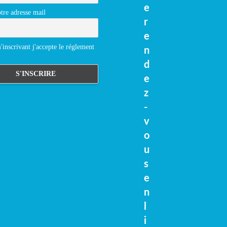
e
tre adresse mail
r
e
inscrivant j'accepte le réglement
n
d
e
z
-
v
o
u
s
e
n
l
i