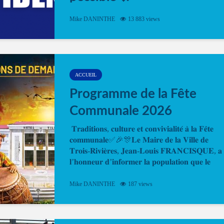
Désormais, il est possible de prendre rendez-vou
Mike DANINTHE
13 883 views
en ligne pour faire ou renouveler la carte d’identi
ou le passeport. Cela vous permettra de gagner d
temps. En quelques clics, votre rendez-vous en
ligne est...
ACCUEIL
Programme de la Fête
Communale 2026
𝐓𝐫𝐚𝐝𝐢𝐭𝐢𝐨𝐧𝐬, 𝐜𝐮𝐥𝐭𝐮𝐫𝐞 𝐞𝐭 𝐜𝐨𝐧𝐯𝐢𝐯𝐢𝐚𝐥𝐢𝐭𝐞́ 𝐚̀ 𝐥𝐚 𝐅𝐞̂𝐭𝐞
𝐜𝐨𝐦𝐦𝐮𝐧𝐚𝐥𝐞✅🎉🎊𝐋𝐞 𝐌𝐚𝐢𝐫𝐞 𝐝𝐞 𝐥𝐚 𝐕𝐢𝐥𝐥𝐞 𝐝𝐞
𝐓𝐫𝐨𝐢𝐬-𝐑𝐢𝐯𝐢𝐞̀𝐫𝐞𝐬, 𝐉𝐞𝐚𝐧-𝐋𝐨𝐮𝐢𝐬 𝐅𝐑𝐀𝐍𝐂𝐈𝐒𝐐𝐔𝐄, 𝐚
𝐥’𝐡𝐨𝐧𝐧𝐞𝐮𝐫 𝐝’𝐢𝐧𝐟𝐨𝐫𝐦𝐞𝐫 𝐥𝐚 𝐩𝐨𝐩𝐮𝐥𝐚𝐭𝐢𝐨𝐧 𝐪𝐮𝐞 𝐥𝐞
𝐩𝐫𝐨𝐠𝐫𝐚𝐦𝐦𝐞 𝐨𝐟𝐟𝐢𝐜𝐢𝐞𝐥 𝐝𝐞 𝐥𝐚 𝐅𝐞̂𝐭𝐞...
Mike DANINTHE
187 views