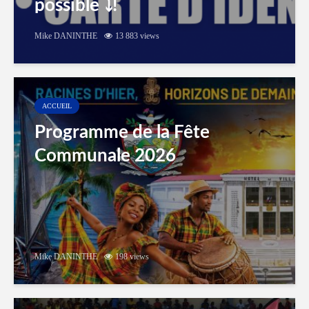
possible ⤵️!
Mike DANINTHE
13 883 views
ACCUEIL
Programme de la Fête
Communale 2026
Mike DANINTHE
198 views