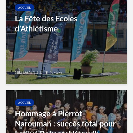
ACCUEIL
La Fête des Ecoles
d’Athlétisme
Mike DANINTHE
46 views
ACCUEIL
Hommage à Pierrot
Narouman : succés total pour