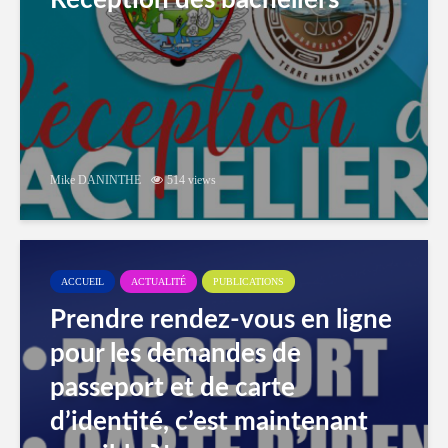
Réception des bacheliers
Mike DANINTHE
514 views
ACCUEIL
ACTUALITÉ
PUBLICATIONS
Prendre rendez-vous en ligne
pour les demandes de
passeport et de carte
d’identité, c’est maintenant