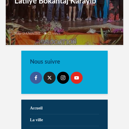
Latilyé Bokantaj Karayib
Mike DANINTHE
21 views
Nous suivre
Accueil
La ville