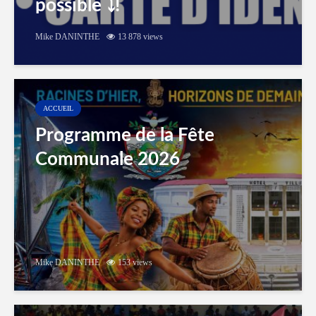
possible ⤵️!
Mike DANINTHE
13 878 views
ACCUEIL
Programme de la Fête
Communale 2026
Mike DANINTHE
153 views