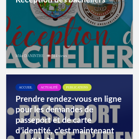
Réception des bacheliers
Mike DANINTHE
514 views
ACCUEIL
ACTUALITÉ
PUBLICATIONS
Prendre rendez-vous en ligne
pour les demandes de
passeport et de carte
d’identité, c’est maintenant