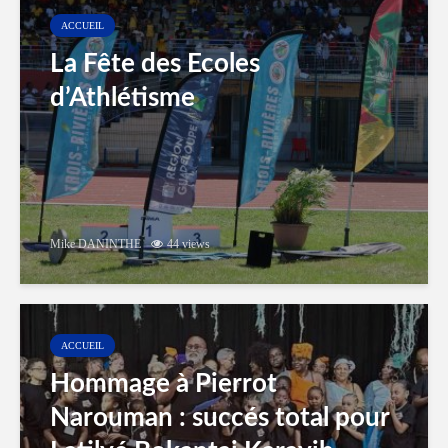
ACCUEIL
La Fête des Ecoles
d’Athlétisme
Mike DANINTHE
44 views
ACCUEIL
Hommage à Pierrot
Narouman : succés total pour