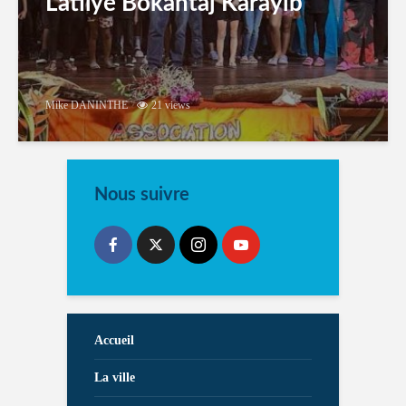
Latilyé Bokantaj Karayib
Mike DANINTHE
21 views
Nous suivre
Accueil
La ville