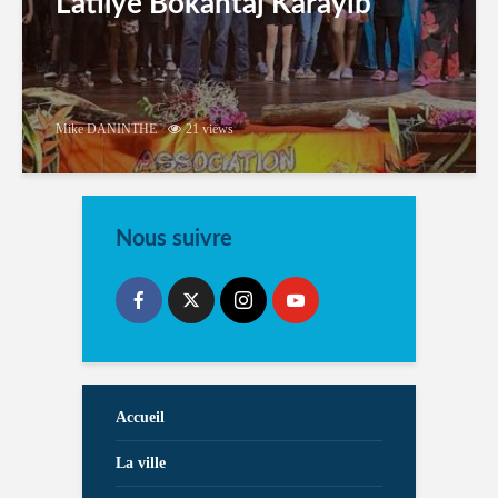
Latilyé Bokantaj Karayib
Mike DANINTHE
21 views
Nous suivre
Accueil
La ville