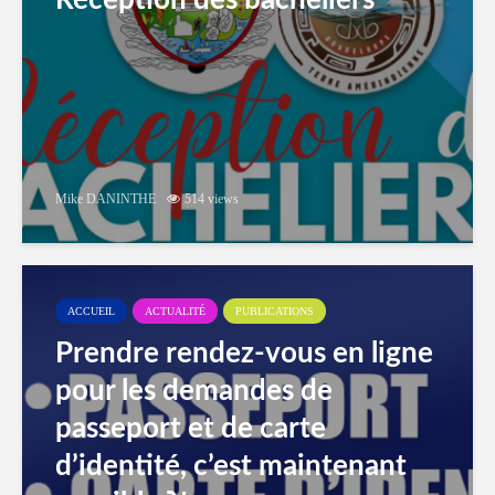
Réception des bacheliers
Mike DANINTHE
514 views
ACCUEIL
ACTUALITÉ
PUBLICATIONS
Prendre rendez-vous en ligne
pour les demandes de
passeport et de carte
d’identité, c’est maintenant