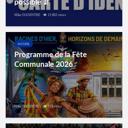
possible ⤵️!
Mike DANINTHE
13 883 views
ACCUEIL
Programme de la Fête
Communale 2026
Mike DANINTHE
189 views