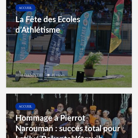
ACCUEIL
La Fête des Ecoles
d’Athlétisme
Mike DANINTHE
46 views
ACCUEIL
Hommage à Pierrot
Narouman : succés total pour