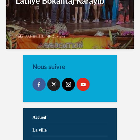
Latilyé Bokantaj Karayib
Mike DANINTHE
21 views
Nous suivre
Accueil
La ville