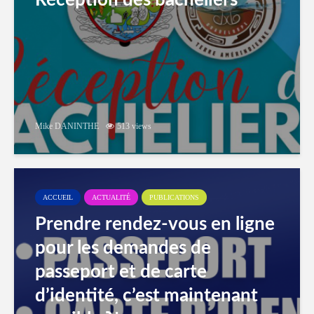
Réception des bacheliers
Mike DANINTHE
513 views
ACCUEIL
ACTUALITÉ
PUBLICATIONS
Prendre rendez-vous en ligne
pour les demandes de
passeport et de carte
d’identité, c’est maintenant