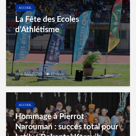
ACCUEIL
La Fête des Ecoles
d’Athlétisme
Mike DANINTHE
43 views
ACCUEIL
Hommage à Pierrot
Narouman : succés total pour