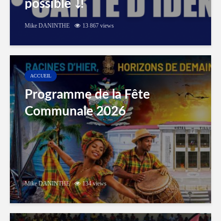
possible ⤵️!
Mike DANINTHE
13 867 views
ACCUEIL
Programme de la Fête
Communale 2026
Mike DANINTHE
134 views