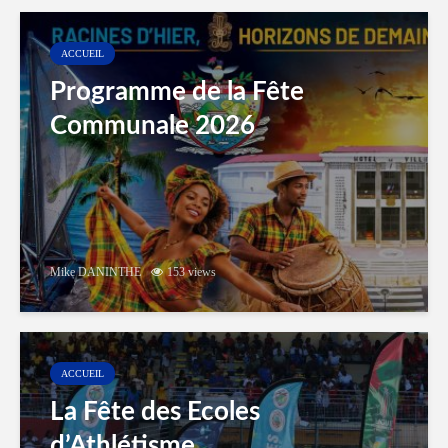
ACCUEIL
Programme de la Fête
Communale 2026
Mike DANINTHE
153 views
ACCUEIL
La Fête des Ecoles
d’Athlétisme