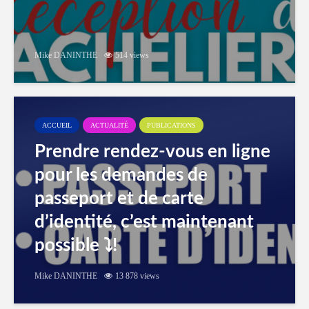
Mike DANINTHE
514 views
ACCUEIL
ACTUALITÉ
PUBLICATIONS
Prendre rendez-vous en ligne
pour les demandes de
passeport et de carte
d’identité, c’est maintenant
possible ⤵️!
Mike DANINTHE
13 878 views