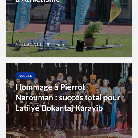
Mike DANINTHE
44 views
ACCUEIL
Hommage à Pierrot
Narouman : succés total pour
Latilyé Bokantaj Karayib