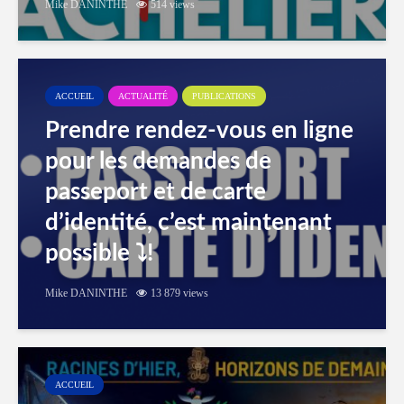
Mike DANINTHE
514 views
ACCUEIL
ACTUALITÉ
PUBLICATIONS
Prendre rendez-vous en ligne
pour les demandes de
passeport et de carte
d’identité, c’est maintenant
possible ⤵️!
Mike DANINTHE
13 879 views
ACCUEIL