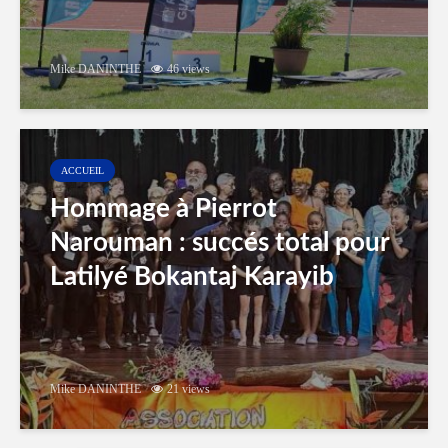
Mike DANINTHE
46 views
ACCUEIL
Hommage à Pierrot
Narouman : succés total pour
Latilyé Bokantaj Karayib
Mike DANINTHE
21 views