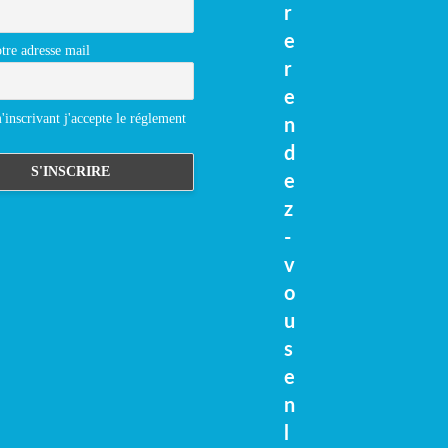
r
e
tre adresse mail
r
e
inscrivant j'accepte le réglement
n
d
e
z
-
v
o
u
s
e
n
l