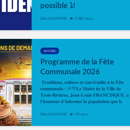
possible ⤵️!
Désormais, il est possible de prendre rendez-vou
Mike DANINTHE
13 883 views
en ligne pour faire ou renouveler la carte d’identi
ou le passeport. Cela vous permettra de gagner d
temps. En quelques clics, votre rendez-vous en
ligne est...
ACCUEIL
Programme de la Fête
Communale 2026
𝐓𝐫𝐚𝐝𝐢𝐭𝐢𝐨𝐧𝐬, 𝐜𝐮𝐥𝐭𝐮𝐫𝐞 𝐞𝐭 𝐜𝐨𝐧𝐯𝐢𝐯𝐢𝐚𝐥𝐢𝐭𝐞́ 𝐚̀ 𝐥𝐚 𝐅𝐞̂𝐭𝐞
𝐜𝐨𝐦𝐦𝐮𝐧𝐚𝐥𝐞✅🎉🎊𝐋𝐞 𝐌𝐚𝐢𝐫𝐞 𝐝𝐞 𝐥𝐚 𝐕𝐢𝐥𝐥𝐞 𝐝𝐞
𝐓𝐫𝐨𝐢𝐬-𝐑𝐢𝐯𝐢𝐞̀𝐫𝐞𝐬, 𝐉𝐞𝐚𝐧-𝐋𝐨𝐮𝐢𝐬 𝐅𝐑𝐀𝐍𝐂𝐈𝐒𝐐𝐔𝐄, 𝐚
𝐥’𝐡𝐨𝐧𝐧𝐞𝐮𝐫 𝐝’𝐢𝐧𝐟𝐨𝐫𝐦𝐞𝐫 𝐥𝐚 𝐩𝐨𝐩𝐮𝐥𝐚𝐭𝐢𝐨𝐧 𝐪𝐮𝐞 𝐥𝐞
𝐩𝐫𝐨𝐠𝐫𝐚𝐦𝐦𝐞 𝐨𝐟𝐟𝐢𝐜𝐢𝐞𝐥 𝐝𝐞 𝐥𝐚 𝐅𝐞̂𝐭𝐞...
Mike DANINTHE
174 views