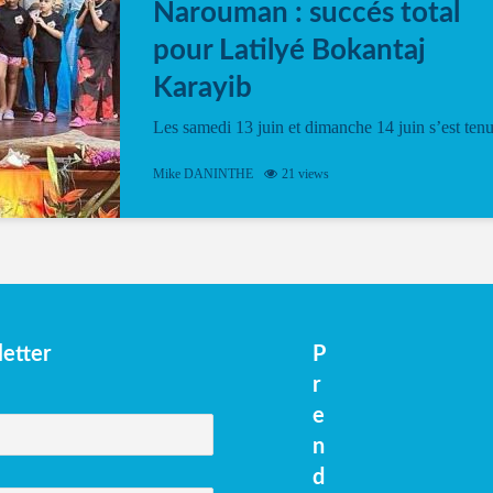
Narouman : succés total
pour Latilyé Bokantaj
Karayib
Les samedi 13 juin et dimanche 14 juin s’est ten
le Gwan VAN Mené Nou Alé, un hommage
vibrant à Pierrot Narouman, organisé par
Mike DANINTHE
21 views
l’association Latilyé Bokantaj Karayib. Ce
spectacle de fin d’année, présenté à la salle...
etter
P
r
e
n
d