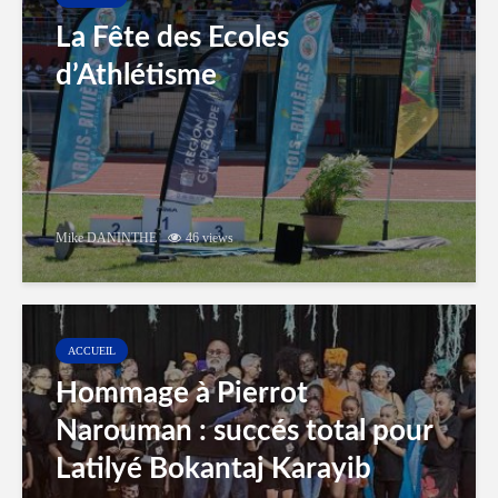
La Fête des Ecoles
d’Athlétisme
Mike DANINTHE
46 views
ACCUEIL
Hommage à Pierrot
Narouman : succés total pour
Latilyé Bokantaj Karayib