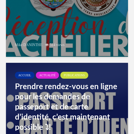
Mike DANINTHE
514 views
ACCUEIL
ACTUALITÉ
PUBLICATIONS
Prendre rendez-vous en ligne
pour les demandes de
passeport et de carte
d’identité, c’est maintenant
possible ⤵️!