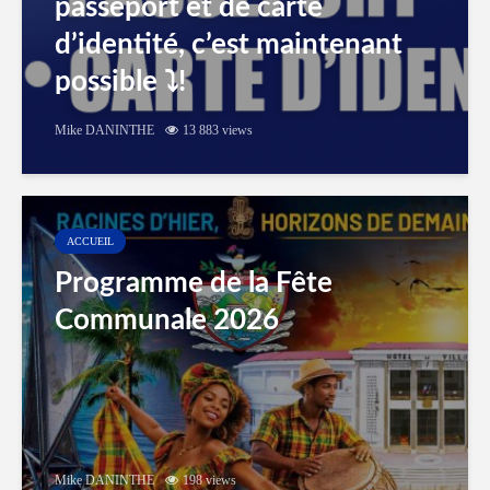
passeport et de carte
d’identité, c’est maintenant
possible ⤵️!
Mike DANINTHE
13 883 views
ACCUEIL
Programme de la Fête
Communale 2026
Mike DANINTHE
198 views