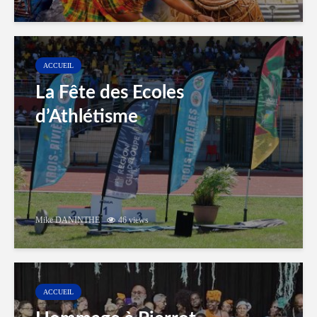
ACCUEIL
La Fête des Ecoles
d’Athlétisme
Mike DANINTHE
46 views
ACCUEIL