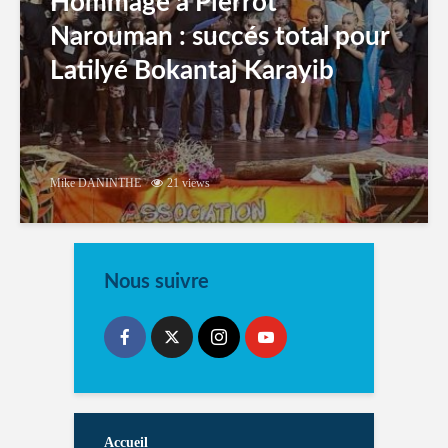
Hommage à Pierrot
Narouman : succés total pour
Latilyé Bokantaj Karayib
Mike DANINTHE
21 views
Nous suivre
Accueil