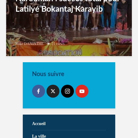
Latilyé Bokantaj Karayib
Mike DANINTHE
21 views
Nous suivre
Accueil
La ville