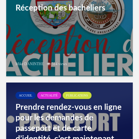
Réception des bacheliers
Mike DANINTHE
514 views
ACCUEIL
ACTUALITÉ
PUBLICATIONS
Prendre rendez-vous en ligne
pour les demandes de
passeport et de carte