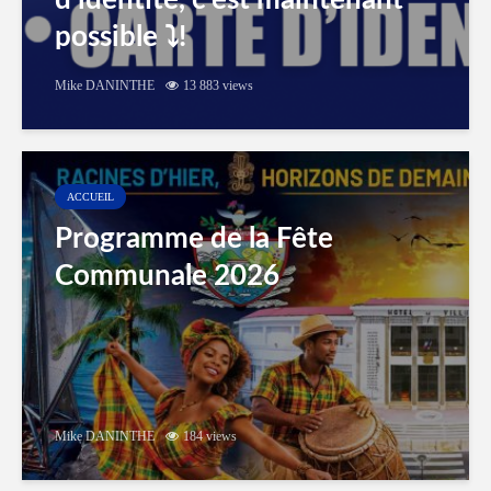
d’identité, c’est maintenant
possible ⤵️!
Mike DANINTHE
13 883 views
ACCUEIL
Programme de la Fête
Communale 2026
Mike DANINTHE
184 views