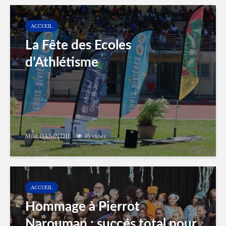
ACCUEIL
La Fête des Ecoles
d’Athlétisme
Mike DANINTHE
46 views
ACCUEIL
Hommage à Pierrot
Narouman : succés total pour