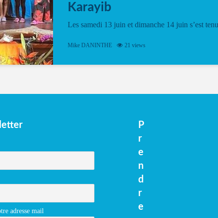
Karayib
Les samedi 13 juin et dimanche 14 juin s’est ten
le Gwan VAN Mené Nou Alé, un hommage
vibrant à Pierrot Narouman, organisé par
Mike DANINTHE
21 views
l’association Latilyé Bokantaj Karayib. Ce
spectacle de fin d’année, présenté à la salle...
etter
P
r
e
n
d
r
e
tre adresse mail