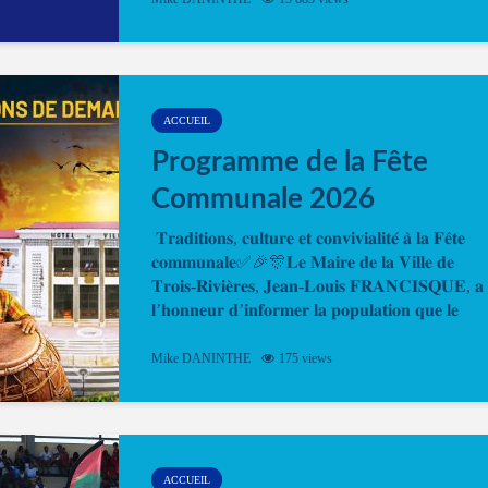
en ligne pour faire ou renouveler la carte d’identi
ou le passeport. Cela vous permettra de gagner d
temps. En quelques clics, votre rendez-vous en
ligne est...
ACCUEIL
Programme de la Fête
Communale 2026
𝐓𝐫𝐚𝐝𝐢𝐭𝐢𝐨𝐧𝐬, 𝐜𝐮𝐥𝐭𝐮𝐫𝐞 𝐞𝐭 𝐜𝐨𝐧𝐯𝐢𝐯𝐢𝐚𝐥𝐢𝐭𝐞́ 𝐚̀ 𝐥𝐚 𝐅𝐞̂𝐭𝐞
𝐜𝐨𝐦𝐦𝐮𝐧𝐚𝐥𝐞✅🎉🎊𝐋𝐞 𝐌𝐚𝐢𝐫𝐞 𝐝𝐞 𝐥𝐚 𝐕𝐢𝐥𝐥𝐞 𝐝𝐞
𝐓𝐫𝐨𝐢𝐬-𝐑𝐢𝐯𝐢𝐞̀𝐫𝐞𝐬, 𝐉𝐞𝐚𝐧-𝐋𝐨𝐮𝐢𝐬 𝐅𝐑𝐀𝐍𝐂𝐈𝐒𝐐𝐔𝐄, 𝐚
𝐥’𝐡𝐨𝐧𝐧𝐞𝐮𝐫 𝐝’𝐢𝐧𝐟𝐨𝐫𝐦𝐞𝐫 𝐥𝐚 𝐩𝐨𝐩𝐮𝐥𝐚𝐭𝐢𝐨𝐧 𝐪𝐮𝐞 𝐥𝐞
𝐩𝐫𝐨𝐠𝐫𝐚𝐦𝐦𝐞 𝐨𝐟𝐟𝐢𝐜𝐢𝐞𝐥 𝐝𝐞 𝐥𝐚 𝐅𝐞̂𝐭𝐞...
Mike DANINTHE
175 views
ACCUEIL