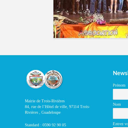
Newsl
Prénom
Mairie de Trois-Rivières
Nom
84, rue de l’Hôtel de ville, 97114 Trois-
Rivières , Guadeloupe
Entrez vo
Standard : 0590 92 90 05