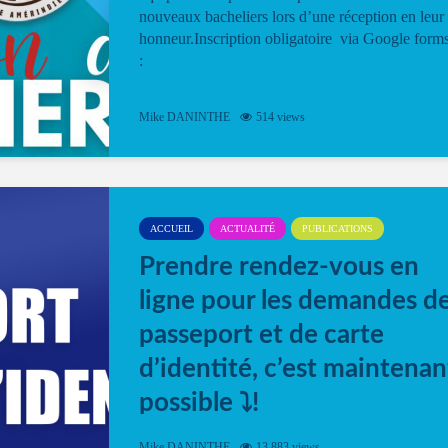
nouveaux bacheliers lors d’une réception en leur
honneur.Inscription obligatoire via Google form
:
Mike DANINTHE
514 views
ACCUEIL
ACTUALITÉ
PUBLICATIONS
Prendre rendez-vous en
ligne pour les demandes d
passeport et de carte
d’identité, c’est maintenan
possible ⤵️!
Désormais, il est possible de prendre rendez-vou
Mike DANINTHE
13 883 views