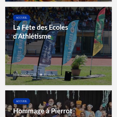
ACCUEIL
La Fête des Ecoles
d’Athlétisme
Mike DANINTHE
46 views
ACCUEIL
Hommage à Pierrot