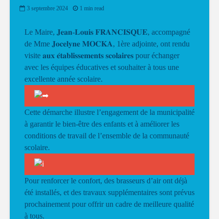
3 septembre 2024
1 min read
Le Maire, 𝐉𝐞𝐚𝐧-𝐋𝐨𝐮𝐢𝐬 𝐅𝐑𝐀𝐍𝐂𝐈𝐒𝐐𝐔𝐄, accompagné
de Mme 𝐉𝐨𝐜𝐞𝐥𝐲𝐧𝐞 𝐌𝐎𝐂𝐊𝐀, 1ère adjointe, ont rendu
visite 𝐚𝐮𝐱 𝐞́𝐭𝐚𝐛𝐥𝐢𝐬𝐬𝐞𝐦𝐞𝐧𝐭𝐬 𝐬𝐜𝐨𝐥𝐚𝐢𝐫𝐞𝐬 pour échanger
avec les équipes éducatives et souhaiter à tous une
excellente année scolaire.
Cette démarche illustre l’engagement de la municipalité
à garantir le bien-être des enfants et à améliorer les
conditions de travail de l’ensemble de la communauté
scolaire.
Pour renforcer le confort, des brasseurs d’air ont déjà
été installés, et des travaux supplémentaires sont prévus
prochainement pour offrir un cadre de meilleure qualité
à tous.