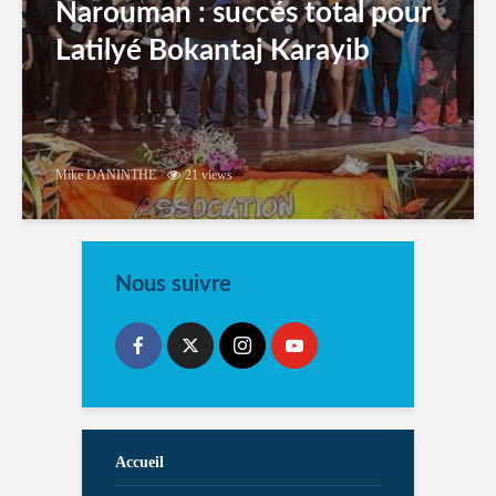
Narouman : succés total pour
Latilyé Bokantaj Karayib
Mike DANINTHE
21 views
Nous suivre
Accueil