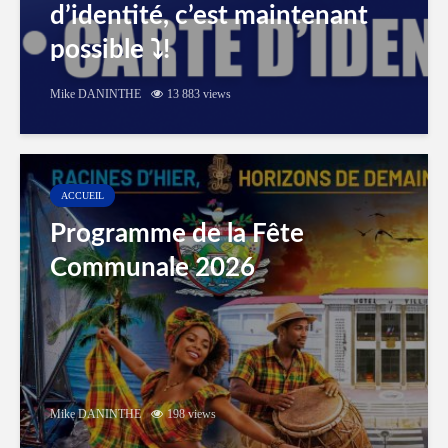
d’identité, c’est maintenant
possible ⤵️!
Mike DANINTHE
13 883 views
ACCUEIL
Programme de la Fête
Communale 2026
Mike DANINTHE
198 views