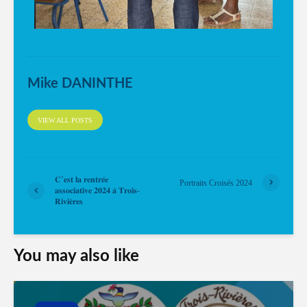
Mike DANINTHE
VIEW ALL POSTS
𝐂’𝐞𝐬𝐭 𝐥𝐚 𝐫𝐞𝐧𝐭𝐫𝐞́𝐞
Portraits Croisés 2024
𝐚𝐬𝐬𝐨𝐜𝐢𝐚𝐭𝐢𝐯𝐞 𝟐𝟎𝟐𝟒 𝐚̀ 𝐓𝐫𝐨𝐢𝐬-
𝐑𝐢𝐯𝐢𝐞̀𝐫𝐞𝐬
You may also like