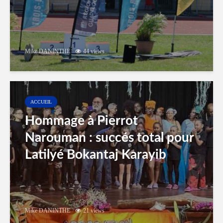
Mike DANINTHE
44 views
ACCUEIL
Hommage à Pierrot
Narouman : succés total pour
Latilyé Bokantaj Karayib
Mike DANINTHE
21 views