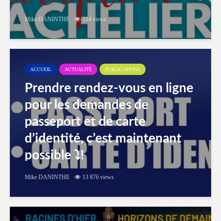
Mike DANINTHE
514 views
ACCUEIL
ACTUALITÉ
PUBLICATIONS
Prendre rendez-vous en ligne
pour les demandes de
passeport et de carte
d’identité, c’est maintenant
possible ⤵️!
Mike DANINTHE
13 876 views