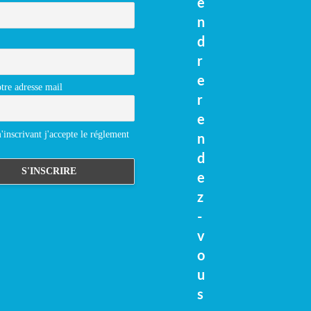
e
n
d
r
e
tre adresse mail
r
e
inscrivant j'accepte le réglement
n
d
e
z
-
v
o
u
s