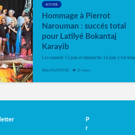
ACCUEIL
Hommage à Pierrot
Narouman : succés total
pour Latilyé Bokantaj
Karayib
Les samedi 13 juin et dimanche 14 juin s’est ten
le Gwan VAN Mené Nou Alé, un hommage
vibrant à Pierrot Narouman, organisé par
Mike DANINTHE
21 views
l’association Latilyé Bokantaj Karayib. Ce
spectacle de fin d’année, présenté à la salle...
etter
P
r