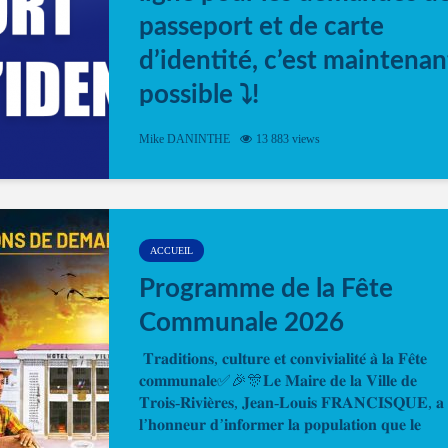
passeport et de carte
d’identité, c’est maintenan
possible ⤵️!
Désormais, il est possible de prendre rendez-vou
Mike DANINTHE
13 883 views
en ligne pour faire ou renouveler la carte d’identi
ou le passeport. Cela vous permettra de gagner d
temps. En quelques clics, votre rendez-vous en
ligne est...
ACCUEIL
Programme de la Fête
Communale 2026
𝐓𝐫𝐚𝐝𝐢𝐭𝐢𝐨𝐧𝐬, 𝐜𝐮𝐥𝐭𝐮𝐫𝐞 𝐞𝐭 𝐜𝐨𝐧𝐯𝐢𝐯𝐢𝐚𝐥𝐢𝐭𝐞́ 𝐚̀ 𝐥𝐚 𝐅𝐞̂𝐭𝐞
𝐜𝐨𝐦𝐦𝐮𝐧𝐚𝐥𝐞✅🎉🎊𝐋𝐞 𝐌𝐚𝐢𝐫𝐞 𝐝𝐞 𝐥𝐚 𝐕𝐢𝐥𝐥𝐞 𝐝𝐞
𝐓𝐫𝐨𝐢𝐬-𝐑𝐢𝐯𝐢𝐞̀𝐫𝐞𝐬, 𝐉𝐞𝐚𝐧-𝐋𝐨𝐮𝐢𝐬 𝐅𝐑𝐀𝐍𝐂𝐈𝐒𝐐𝐔𝐄, 𝐚
𝐥’𝐡𝐨𝐧𝐧𝐞𝐮𝐫 𝐝’𝐢𝐧𝐟𝐨𝐫𝐦𝐞𝐫 𝐥𝐚 𝐩𝐨𝐩𝐮𝐥𝐚𝐭𝐢𝐨𝐧 𝐪𝐮𝐞 𝐥𝐞
𝐩𝐫𝐨𝐠𝐫𝐚𝐦𝐦𝐞 𝐨𝐟𝐟𝐢𝐜𝐢𝐞𝐥 𝐝𝐞 𝐥𝐚 𝐅𝐞̂𝐭𝐞...