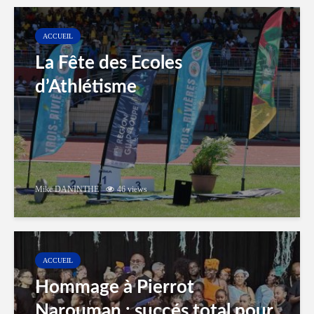
ACCUEIL
La Fête des Ecoles
d’Athlétisme
Mike DANINTHE
46 views
ACCUEIL
Hommage à Pierrot
Narouman : succés total pour