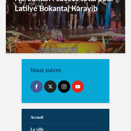
Latilyé Bokantaj Karayib
Mike DANINTHE
21 views
Nous suivre
Accueil
La ville