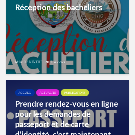
Réception des bacheliers
Mike DANINTHE
514 views
ACCUEIL
ACTUALITÉ
PUBLICATIONS
Prendre rendez-vous en ligne
pour les demandes de
passeport et de carte