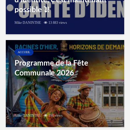
d’identité, c’est maintenant
possible ⤵️!
Mike DANINTHE
13 883 views
ACCUEIL
Programme de la Fête
Communale 2026
Mike DANINTHE
198 views