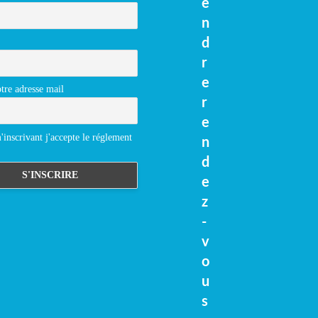
e
n
d
r
e
tre adresse mail
r
e
inscrivant j'accepte le réglement
n
d
e
z
-
v
o
u
s