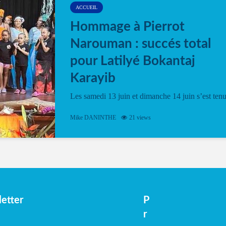
ACCUEIL
Hommage à Pierrot
Narouman : succés total
pour Latilyé Bokantaj
Karayib
Les samedi 13 juin et dimanche 14 juin s’est ten
le Gwan VAN Mené Nou Alé, un hommage
vibrant à Pierrot Narouman, organisé par
Mike DANINTHE
21 views
l’association Latilyé Bokantaj Karayib. Ce
spectacle de fin d’année, présenté à la salle...
etter
P
r