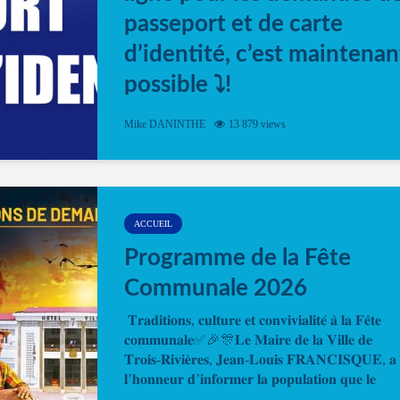
passeport et de carte
d’identité, c’est maintenan
possible ⤵️!
Désormais, il est possible de prendre rendez-vou
Mike DANINTHE
13 879 views
en ligne pour faire ou renouveler la carte d’identi
ou le passeport. Cela vous permettra de gagner d
temps. En quelques clics, votre rendez-vous en
ligne est...
ACCUEIL
Programme de la Fête
Communale 2026
𝐓𝐫𝐚𝐝𝐢𝐭𝐢𝐨𝐧𝐬, 𝐜𝐮𝐥𝐭𝐮𝐫𝐞 𝐞𝐭 𝐜𝐨𝐧𝐯𝐢𝐯𝐢𝐚𝐥𝐢𝐭𝐞́ 𝐚̀ 𝐥𝐚 𝐅𝐞̂𝐭𝐞
𝐜𝐨𝐦𝐦𝐮𝐧𝐚𝐥𝐞✅🎉🎊𝐋𝐞 𝐌𝐚𝐢𝐫𝐞 𝐝𝐞 𝐥𝐚 𝐕𝐢𝐥𝐥𝐞 𝐝𝐞
𝐓𝐫𝐨𝐢𝐬-𝐑𝐢𝐯𝐢𝐞̀𝐫𝐞𝐬, 𝐉𝐞𝐚𝐧-𝐋𝐨𝐮𝐢𝐬 𝐅𝐑𝐀𝐍𝐂𝐈𝐒𝐐𝐔𝐄, 𝐚
𝐥’𝐡𝐨𝐧𝐧𝐞𝐮𝐫 𝐝’𝐢𝐧𝐟𝐨𝐫𝐦𝐞𝐫 𝐥𝐚 𝐩𝐨𝐩𝐮𝐥𝐚𝐭𝐢𝐨𝐧 𝐪𝐮𝐞 𝐥𝐞
𝐩𝐫𝐨𝐠𝐫𝐚𝐦𝐦𝐞 𝐨𝐟𝐟𝐢𝐜𝐢𝐞𝐥 𝐝𝐞 𝐥𝐚 𝐅𝐞̂𝐭𝐞...