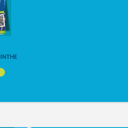
NINTHE
S