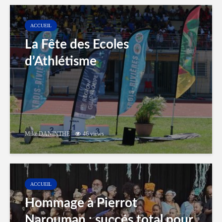
ACCUEIL
La Fête des Ecoles
d’Athlétisme
Mike DANINTHE
46 views
ACCUEIL
Hommage à Pierrot
Narouman : succés total pour