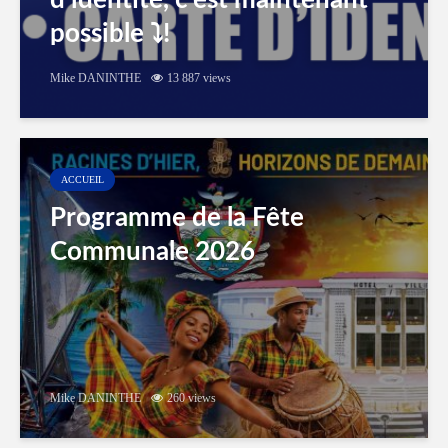
d’identité, c’est maintenant
possible ⤵️!
Mike DANINTHE
13 887 views
ACCUEIL
Programme de la Fête
Communale 2026
Mike DANINTHE
260 views