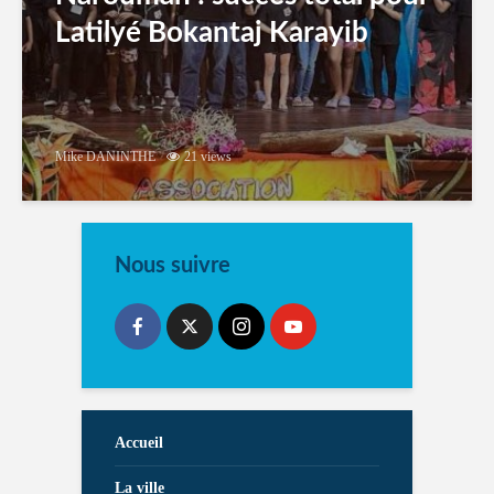
Latilyé Bokantaj Karayib
Mike DANINTHE
21 views
Nous suivre
Accueil
La ville