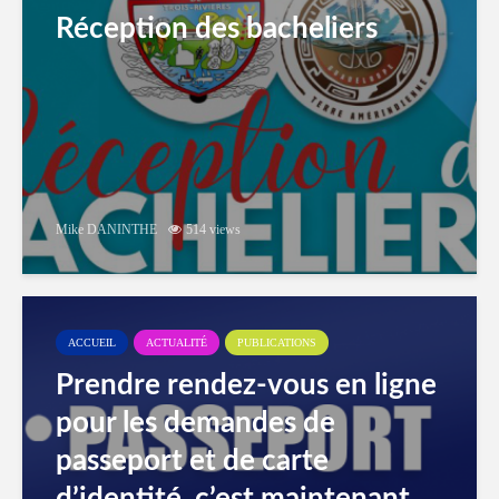
Réception des bacheliers
Mike DANINTHE
514 views
ACCUEIL
ACTUALITÉ
PUBLICATIONS
Prendre rendez-vous en ligne
pour les demandes de
passeport et de carte