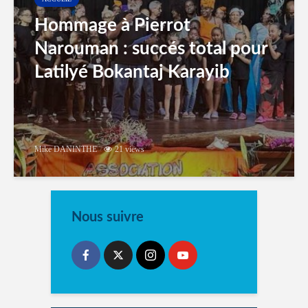
Hommage à Pierrot
Narouman : succés total pour
Latilyé Bokantaj Karayib
Mike DANINTHE
21 views
Nous suivre