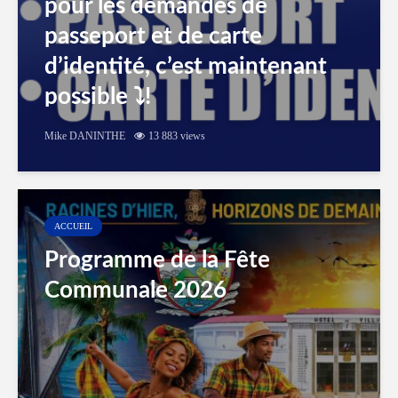
pour les demandes de
passeport et de carte
d’identité, c’est maintenant
possible ⤵️!
Mike DANINTHE
13 883 views
ACCUEIL
Programme de la Fête
Communale 2026