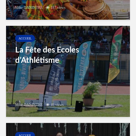
Mike DANINTHE
187 views
ACCUEIL
La Fête des Ecoles
d’Athlétisme
Mike DANINTHE
46 views
ACCUEIL