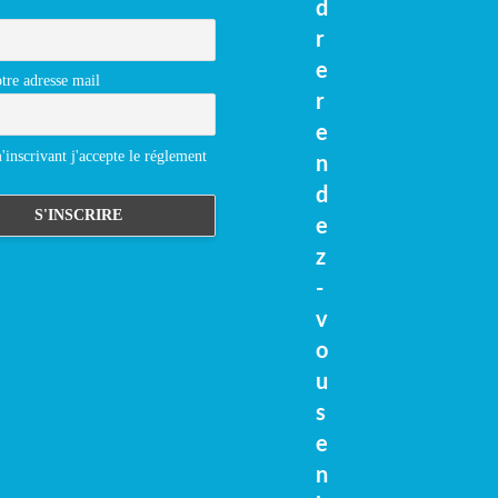
d
r
e
tre adresse mail
r
e
inscrivant j'accepte le réglement
n
d
e
z
-
v
o
u
s
e
n