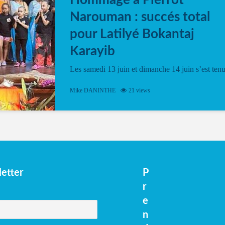
Hommage à Pierrot
Narouman : succés total
pour Latilyé Bokantaj
Karayib
Les samedi 13 juin et dimanche 14 juin s’est ten
le Gwan VAN Mené Nou Alé, un hommage
vibrant à Pierrot Narouman, organisé par
Mike DANINTHE
21 views
l’association Latilyé Bokantaj Karayib. Ce
spectacle de fin d’année, présenté à la salle...
etter
P
r
e
n