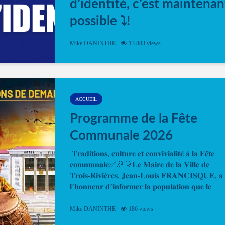
d’identité, c’est maintenan
possible ⤵️!
Désormais, il est possible de prendre rendez-vou
Mike DANINTHE
13 883 views
en ligne pour faire ou renouveler la carte d’identi
ou le passeport. Cela vous permettra de gagner d
temps. En quelques clics, votre rendez-vous en
ligne est...
ACCUEIL
Programme de la Fête
Communale 2026
𝐓𝐫𝐚𝐝𝐢𝐭𝐢𝐨𝐧𝐬, 𝐜𝐮𝐥𝐭𝐮𝐫𝐞 𝐞𝐭 𝐜𝐨𝐧𝐯𝐢𝐯𝐢𝐚𝐥𝐢𝐭𝐞́ 𝐚̀ 𝐥𝐚 𝐅𝐞̂𝐭𝐞
𝐜𝐨𝐦𝐦𝐮𝐧𝐚𝐥𝐞✅🎉🎊𝐋𝐞 𝐌𝐚𝐢𝐫𝐞 𝐝𝐞 𝐥𝐚 𝐕𝐢𝐥𝐥𝐞 𝐝𝐞
𝐓𝐫𝐨𝐢𝐬-𝐑𝐢𝐯𝐢𝐞̀𝐫𝐞𝐬, 𝐉𝐞𝐚𝐧-𝐋𝐨𝐮𝐢𝐬 𝐅𝐑𝐀𝐍𝐂𝐈𝐒𝐐𝐔𝐄, 𝐚
𝐥’𝐡𝐨𝐧𝐧𝐞𝐮𝐫 𝐝’𝐢𝐧𝐟𝐨𝐫𝐦𝐞𝐫 𝐥𝐚 𝐩𝐨𝐩𝐮𝐥𝐚𝐭𝐢𝐨𝐧 𝐪𝐮𝐞 𝐥𝐞
𝐩𝐫𝐨𝐠𝐫𝐚𝐦𝐦𝐞 𝐨𝐟𝐟𝐢𝐜𝐢𝐞𝐥 𝐝𝐞 𝐥𝐚 𝐅𝐞̂𝐭𝐞...
Mike DANINTHE
186 views