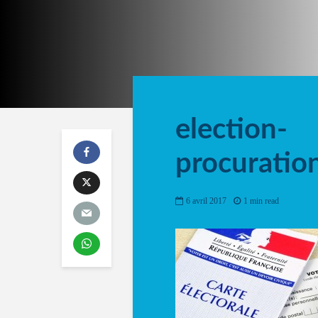
election-
procurati
6 avril 2017
1 min read