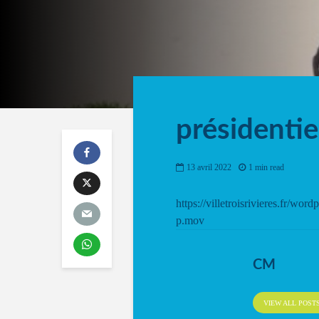
président
13 avril 2022
1 min read
https://villetroisrivieres.fr/w
p.mov
CM
VIEW ALL POST