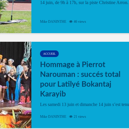
14 juin, de 9h à 17h, sur la piste Christine Arron.
Mike DANINTHE
46 views
ACCUEIL
Hommage à Pierrot
Narouman : succés total
pour Latilyé Bokantaj
Karayib
Les samedi 13 juin et dimanche 14 juin s’est ten
le Gwan VAN Mené Nou Alé, un hommage
vibrant à Pierrot Narouman, organisé par
Mike DANINTHE
21 views
l’association Latilyé Bokantaj Karayib. Ce