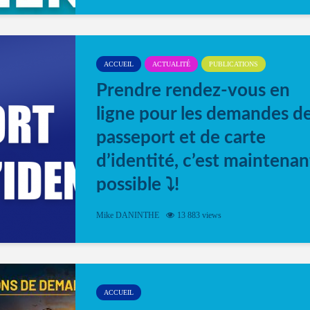
ACCUEIL
ACTUALITÉ
PUBLICATIONS
Prendre rendez-vous en
ligne pour les demandes d
passeport et de carte
d’identité, c’est maintenan
possible ⤵️!
Désormais, il est possible de prendre rendez-vou
Mike DANINTHE
13 883 views
en ligne pour faire ou renouveler la carte d’identi
ou le passeport. Cela vous permettra de gagner d
temps. En quelques clics, votre rendez-vous en
ligne est...
ACCUEIL