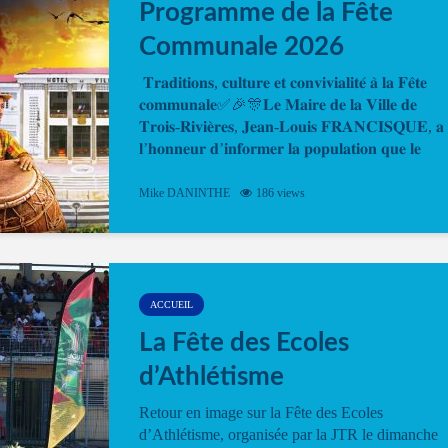
Programme de la Fête
Communale 2026
𝐓𝐫𝐚𝐝𝐢𝐭𝐢𝐨𝐧𝐬, 𝐜𝐮𝐥𝐭𝐮𝐫𝐞 𝐞𝐭 𝐜𝐨𝐧𝐯𝐢𝐯𝐢𝐚𝐥𝐢𝐭𝐞́ 𝐚̀ 𝐥𝐚 𝐅𝐞̂𝐭𝐞
𝐜𝐨𝐦𝐦𝐮𝐧𝐚𝐥𝐞✅🎉🎊𝐋𝐞 𝐌𝐚𝐢𝐫𝐞 𝐝𝐞 𝐥𝐚 𝐕𝐢𝐥𝐥𝐞 𝐝𝐞
𝐓𝐫𝐨𝐢𝐬-𝐑𝐢𝐯𝐢𝐞̀𝐫𝐞𝐬, 𝐉𝐞𝐚𝐧-𝐋𝐨𝐮𝐢𝐬 𝐅𝐑𝐀𝐍𝐂𝐈𝐒𝐐𝐔𝐄, 𝐚
𝐥’𝐡𝐨𝐧𝐧𝐞𝐮𝐫 𝐝’𝐢𝐧𝐟𝐨𝐫𝐦𝐞𝐫 𝐥𝐚 𝐩𝐨𝐩𝐮𝐥𝐚𝐭𝐢𝐨𝐧 𝐪𝐮𝐞 𝐥𝐞
𝐩𝐫𝐨𝐠𝐫𝐚𝐦𝐦𝐞 𝐨𝐟𝐟𝐢𝐜𝐢𝐞𝐥 𝐝𝐞 𝐥𝐚 𝐅𝐞̂𝐭𝐞...
Mike DANINTHE
186 views
ACCUEIL
La Fête des Ecoles
d’Athlétisme
Retour en image sur la Fête des Ecoles
d’Athlétisme, organisée par la JTR le dimanche