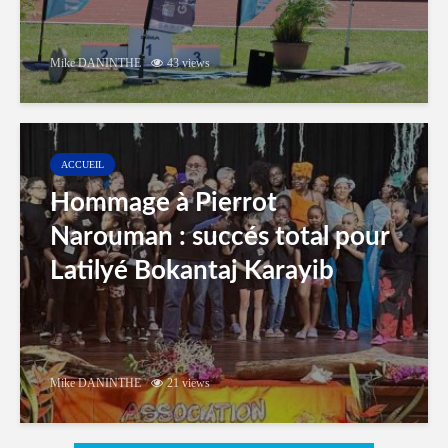
Mike DANINTHE
43 views
ACCUEIL
Hommage à Pierrot
Narouman : succés total pour
Latilyé Bokantaj Karayib
Mike DANINTHE
21 views