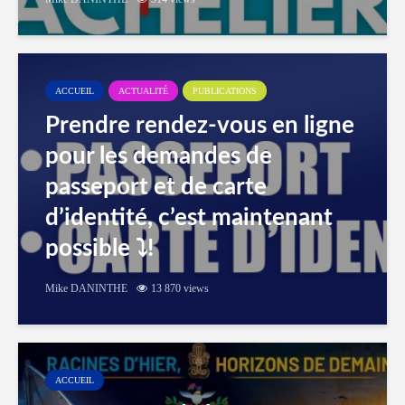
ACCUEIL
ACTUALITÉ
PUBLICATIONS
Prendre rendez-vous en ligne
pour les demandes de
passeport et de carte
d’identité, c’est maintenant
possible ⤵️!
Mike DANINTHE
13 870 views
ACCUEIL