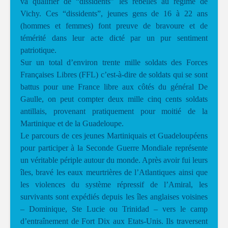
va qualifier de “dissidents” les rebelles au régime de
Vichy. Ces “dissidents”, jeunes gens de 16 à 22 ans
(hommes et femmes) font preuve de bravoure et de
témérité dans leur acte dicté par un pur sentiment
patriotique.
Sur un total d’environ trente mille soldats des Forces
Françaises Libres (FFL) c’est-à-dire de soldats qui se sont
battus pour une France libre aux côtés du général De
Gaulle, on peut compter deux mille cinq cents soldats
antillais, provenant pratiquement pour moitié de la
Martinique et de la Guadeloupe.
Le parcours de ces jeunes Martiniquais et Guadeloupéens
pour participer à la Seconde Guerre Mondiale représente
un véritable périple autour du monde. Après avoir fui leurs
îles, bravé les eaux meurtrières de l’Atlantiques ainsi que
les violences du système répressif de l’Amiral, les
survivants sont expédiés depuis les îles anglaises voisines
– Dominique, Ste Lucie ou Trinidad – vers le camp
d’entraînement de Fort Dix aux Etats-Unis. Ils traversent