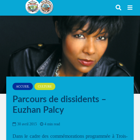
ACCUEIL
CULTURE
Parcours de dissidents –
Euzhan Palcy
30 avril 2015
4 min read
Dans le cadre des commémorations programmée à Trois-