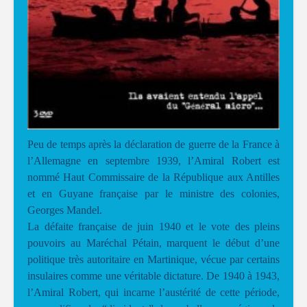
Peu de temps après la déclaration de guerre de la France à
l’Allemagne en septembre 1939, l’Amiral Robert est
nommé Haut Commissaire de la République aux Antilles
et en Guyane française par le ministre des colonies,
Georges Mandel.
La défaite française de juin 1940 et le vote des pleins
pouvoirs au Maréchal Pétain, marquent le début d’une
politique très autoritaire en Martinique, vécue par certains
insulaires comme une véritable dictature. De 1940 à 1943,
l’Amiral Robert, qui incarne l’austérité de cette période,