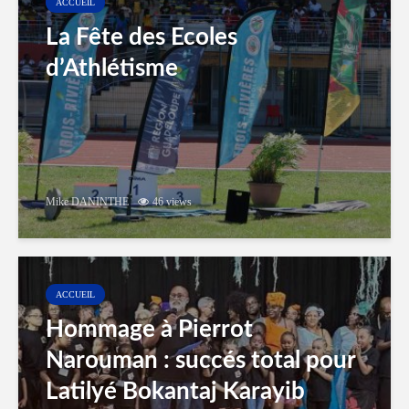
ACCUEIL
La Fête des Ecoles
d’Athlétisme
Mike DANINTHE
46 views
ACCUEIL
Hommage à Pierrot
Narouman : succés total pour
Latilyé Bokantaj Karayib