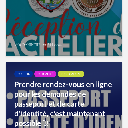
Mike DANINTHE
514 views
ACCUEIL
ACTUALITÉ
PUBLICATIONS
Prendre rendez-vous en ligne
pour les demandes de
passeport et de carte
d’identité, c’est maintenant
possible ⤵️!