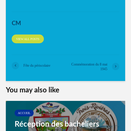
CM
VIEW ALL POSTS
Commémoration du 8 mai
Fête du périscolaire
1945
You may also like
ACCUEIL
Réception des bacheliers