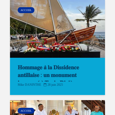
ACCUEIL
𝐇𝐨𝐦𝐦𝐚𝐠𝐞 𝐚̀ 𝐥𝐚 𝐃𝐢𝐬𝐬𝐢𝐝𝐞𝐧𝐜𝐞
𝐚𝐧𝐭𝐢𝐥𝐥𝐚𝐢𝐬𝐞 : 𝐮𝐧 𝐦𝐨𝐧𝐮𝐦𝐞𝐧𝐭
𝐢𝐧𝐚𝐮𝐠𝐮𝐫𝐞́ 𝐚̀ 𝐓𝐫𝐨𝐢𝐬-𝐑𝐢𝐯𝐢𝐞̀𝐫𝐞𝐬
Mike DANINTHE
28 juin 2025
ACCUEIL