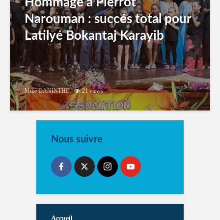
Hommage à Pierrot
Narouman : succés total pour
Latilyé Bokantaj Karayib
Mike DANINTHE
21 views
Nous suivre
Accueil