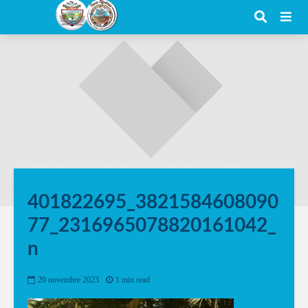
401822695_3821584608090
77_2316965078820161042_
n
20 novembre 2023
1 min read