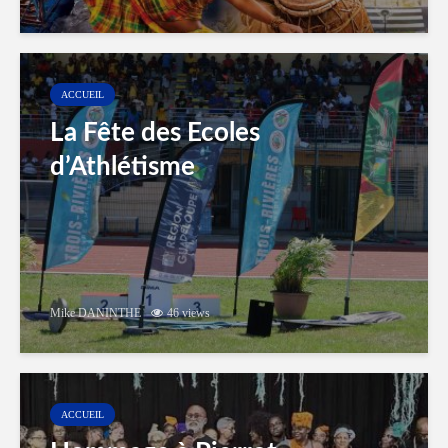
ACCUEIL
La Fête des Ecoles
d’Athlétisme
Mike DANINTHE
46 views
ACCUEIL