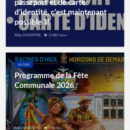
passeport et de carte
d’identité, c’est maintenant
possible ⤵️!
Mike DANINTHE
13 883 views
ACCUEIL
Programme de la Fête
Communale 2026
Mike DANINTHE
198 views