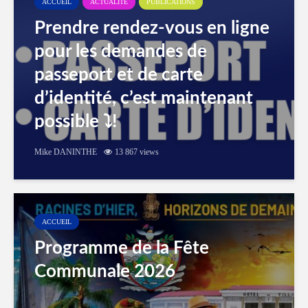
ACCUEIL
ACTUALITÉ
PUBLICATIONS
Prendre rendez-vous en ligne
pour les demandes de
passeport et de carte
d’identité, c’est maintenant
possible ⤵️!
Mike DANINTHE
13 867 views
ACCUEIL
Programme de la Fête
Communale 2026