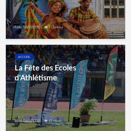
Mike DANINTHE
133 views
ACCUEIL
La Fête des Ecoles
d’Athlétisme
Mike DANINTHE
43 views