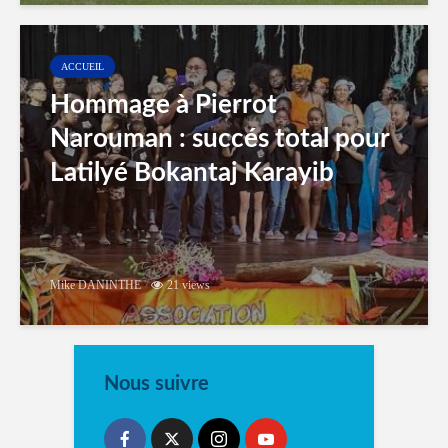
ACCUEIL
Hommage à Pierrot
Narouman : succés total pour
Latilyé Bokantaj Karayib
Mike DANINTHE
21 views
Nous suivre