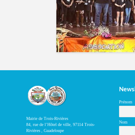
Newsl
Prénom
Mairie de Trois-Rivières
Nom
84, rue de l’Hôtel de ville, 97114 Trois-
Rivières , Guadeloupe