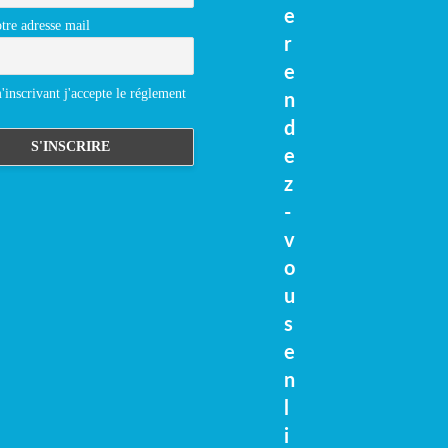
e
tre adresse mail
r
e
inscrivant j'accepte le réglement
n
d
e
z
-
v
o
u
s
e
n
l
i