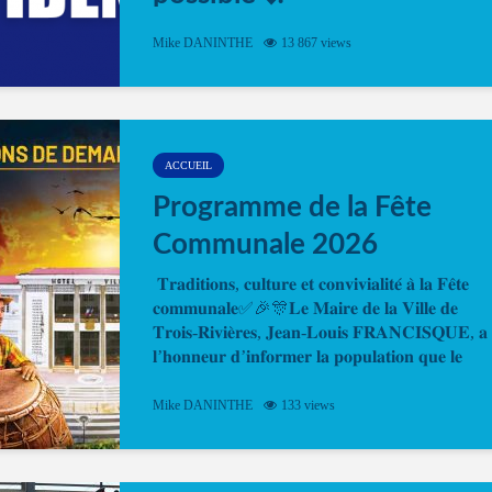
Désormais, il est possible de prendre rendez-vou
Mike DANINTHE
13 867 views
en ligne pour faire ou renouveler la carte d’identi
ou le passeport. Cela vous permettra de gagner d
temps. En quelques clics, votre rendez-vous en
ligne est...
ACCUEIL
Programme de la Fête
Communale 2026
𝐓𝐫𝐚𝐝𝐢𝐭𝐢𝐨𝐧𝐬, 𝐜𝐮𝐥𝐭𝐮𝐫𝐞 𝐞𝐭 𝐜𝐨𝐧𝐯𝐢𝐯𝐢𝐚𝐥𝐢𝐭𝐞́ 𝐚̀ 𝐥𝐚 𝐅𝐞̂𝐭𝐞
𝐜𝐨𝐦𝐦𝐮𝐧𝐚𝐥𝐞✅🎉🎊𝐋𝐞 𝐌𝐚𝐢𝐫𝐞 𝐝𝐞 𝐥𝐚 𝐕𝐢𝐥𝐥𝐞 𝐝𝐞
𝐓𝐫𝐨𝐢𝐬-𝐑𝐢𝐯𝐢𝐞̀𝐫𝐞𝐬, 𝐉𝐞𝐚𝐧-𝐋𝐨𝐮𝐢𝐬 𝐅𝐑𝐀𝐍𝐂𝐈𝐒𝐐𝐔𝐄, 𝐚
𝐥’𝐡𝐨𝐧𝐧𝐞𝐮𝐫 𝐝’𝐢𝐧𝐟𝐨𝐫𝐦𝐞𝐫 𝐥𝐚 𝐩𝐨𝐩𝐮𝐥𝐚𝐭𝐢𝐨𝐧 𝐪𝐮𝐞 𝐥𝐞
𝐩𝐫𝐨𝐠𝐫𝐚𝐦𝐦𝐞 𝐨𝐟𝐟𝐢𝐜𝐢𝐞𝐥 𝐝𝐞 𝐥𝐚 𝐅𝐞̂𝐭𝐞...
Mike DANINTHE
133 views