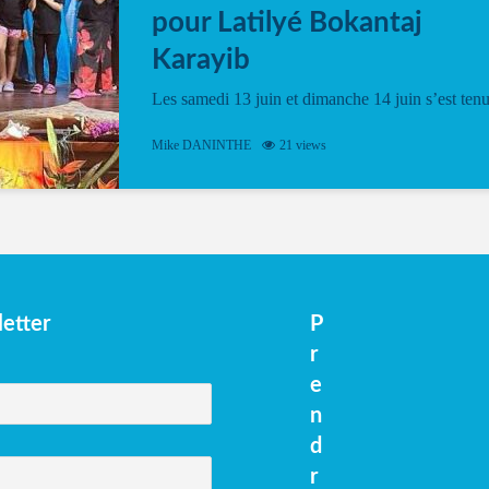
pour Latilyé Bokantaj
Karayib
Les samedi 13 juin et dimanche 14 juin s’est ten
le Gwan VAN Mené Nou Alé, un hommage
vibrant à Pierrot Narouman, organisé par
Mike DANINTHE
21 views
l’association Latilyé Bokantaj Karayib. Ce
spectacle de fin d’année, présenté à la salle...
etter
P
r
e
n
d
r