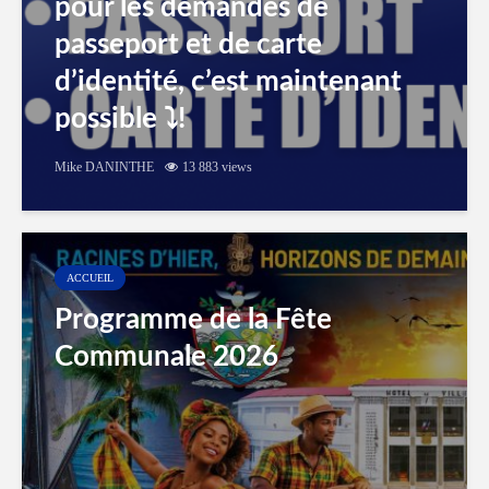
pour les demandes de
passeport et de carte
d’identité, c’est maintenant
possible ⤵️!
Mike DANINTHE
13 883 views
ACCUEIL
Programme de la Fête
Communale 2026