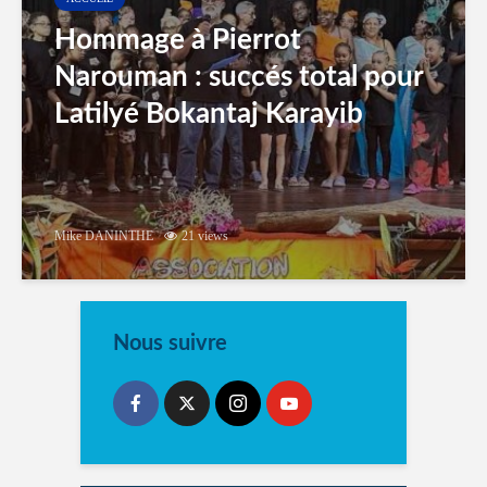
Hommage à Pierrot
Narouman : succés total pour
Latilyé Bokantaj Karayib
Mike DANINTHE
21 views
Nous suivre