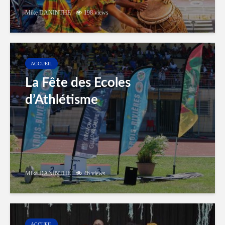
Mike DANINTHE
198 views
ACCUEIL
La Fête des Ecoles
d’Athlétisme
Mike DANINTHE
46 views
ACCUEIL