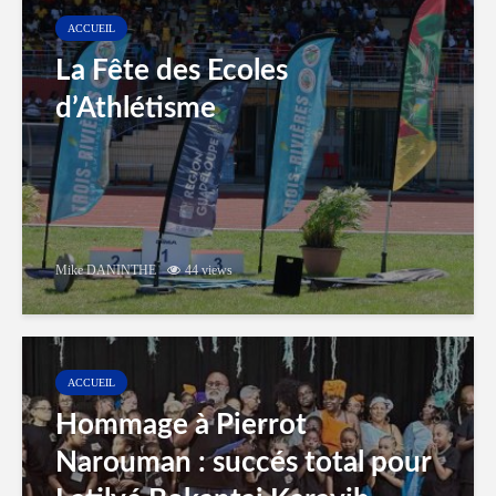
ACCUEIL
La Fête des Ecoles
d’Athlétisme
Mike DANINTHE
44 views
ACCUEIL
Hommage à Pierrot
Narouman : succés total pour