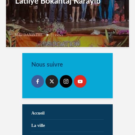
Latilyé Bokantaj Karayib
Mike DANINTHE
21 views
Nous suivre
Accueil
La ville