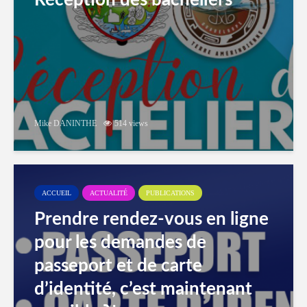
Réception des bacheliers
Mike DANINTHE
514 views
ACCUEIL
ACTUALITÉ
PUBLICATIONS
Prendre rendez-vous en ligne
pour les demandes de
passeport et de carte
d’identité, c’est maintenant