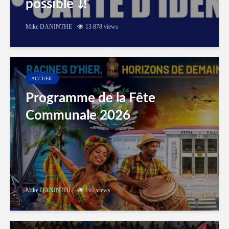
possible ⤵️!
Mike DANINTHE
13 878 views
ACCUEIL
Programme de la Fête
Communale 2026
Mike DANINTHE
160 views