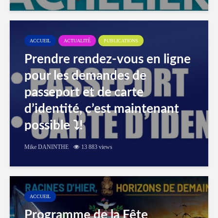
ACCUEIL
ACTUALITÉ
PUBLICATIONS
Prendre rendez-vous en ligne
pour les demandes de
passeport et de carte
d’identité, c’est maintenant
possible ⤵️!
Mike DANINTHE
13 883 views
ACCUEIL
Programme de la Fête