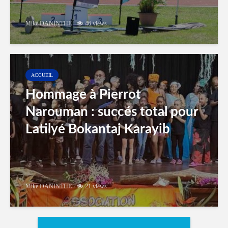
Mike DANINTHE
46 views
ACCUEIL
Hommage à Pierrot
Narouman : succés total pour
Latilyé Bokantaj Karayib
Mike DANINTHE
21 views