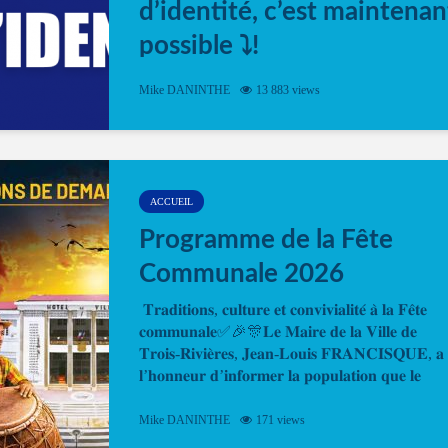
d’identité, c’est maintenan
possible ⤵️!
Désormais, il est possible de prendre rendez-vou
Mike DANINTHE
13 883 views
en ligne pour faire ou renouveler la carte d’identi
ou le passeport. Cela vous permettra de gagner d
temps. En quelques clics, votre rendez-vous en
ligne est...
ACCUEIL
Programme de la Fête
Communale 2026
𝐓𝐫𝐚𝐝𝐢𝐭𝐢𝐨𝐧𝐬, 𝐜𝐮𝐥𝐭𝐮𝐫𝐞 𝐞𝐭 𝐜𝐨𝐧𝐯𝐢𝐯𝐢𝐚𝐥𝐢𝐭𝐞́ 𝐚̀ 𝐥𝐚 𝐅𝐞̂𝐭𝐞
𝐜𝐨𝐦𝐦𝐮𝐧𝐚𝐥𝐞✅🎉🎊𝐋𝐞 𝐌𝐚𝐢𝐫𝐞 𝐝𝐞 𝐥𝐚 𝐕𝐢𝐥𝐥𝐞 𝐝𝐞
𝐓𝐫𝐨𝐢𝐬-𝐑𝐢𝐯𝐢𝐞̀𝐫𝐞𝐬, 𝐉𝐞𝐚𝐧-𝐋𝐨𝐮𝐢𝐬 𝐅𝐑𝐀𝐍𝐂𝐈𝐒𝐐𝐔𝐄, 𝐚
𝐥’𝐡𝐨𝐧𝐧𝐞𝐮𝐫 𝐝’𝐢𝐧𝐟𝐨𝐫𝐦𝐞𝐫 𝐥𝐚 𝐩𝐨𝐩𝐮𝐥𝐚𝐭𝐢𝐨𝐧 𝐪𝐮𝐞 𝐥𝐞
𝐩𝐫𝐨𝐠𝐫𝐚𝐦𝐦𝐞 𝐨𝐟𝐟𝐢𝐜𝐢𝐞𝐥 𝐝𝐞 𝐥𝐚 𝐅𝐞̂𝐭𝐞...
Mike DANINTHE
171 views