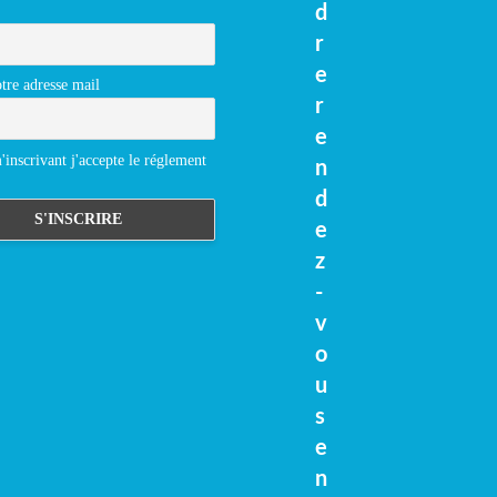
d
r
e
tre adresse mail
r
e
inscrivant j'accepte le réglement
n
d
e
z
-
v
o
u
s
e
n