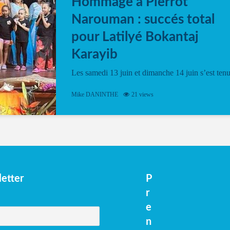
Hommage à Pierrot
Narouman : succés total
pour Latilyé Bokantaj
Karayib
Les samedi 13 juin et dimanche 14 juin s’est ten
le Gwan VAN Mené Nou Alé, un hommage
vibrant à Pierrot Narouman, organisé par
Mike DANINTHE
21 views
l’association Latilyé Bokantaj Karayib. Ce
spectacle de fin d’année, présenté à la salle...
etter
P
r
e
n