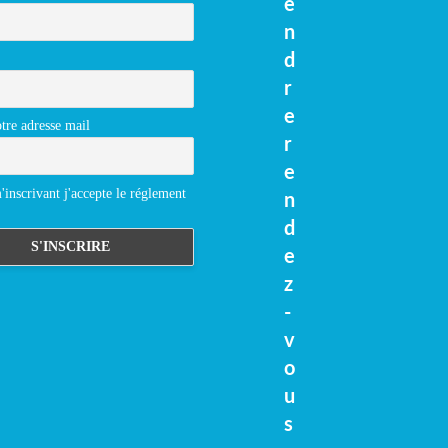
e
n
d
r
e
tre adresse mail
r
e
inscrivant j'accepte le réglement
n
d
e
z
-
v
o
u
s