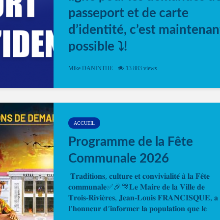
passeport et de carte
d’identité, c’est maintenan
possible ⤵️!
Désormais, il est possible de prendre rendez-vou
Mike DANINTHE
13 883 views
en ligne pour faire ou renouveler la carte d’identi
ou le passeport. Cela vous permettra de gagner d
temps. En quelques clics, votre rendez-vous en
ligne est...
ACCUEIL
Programme de la Fête
Communale 2026
𝐓𝐫𝐚𝐝𝐢𝐭𝐢𝐨𝐧𝐬, 𝐜𝐮𝐥𝐭𝐮𝐫𝐞 𝐞𝐭 𝐜𝐨𝐧𝐯𝐢𝐯𝐢𝐚𝐥𝐢𝐭𝐞́ 𝐚̀ 𝐥𝐚 𝐅𝐞̂𝐭𝐞
𝐜𝐨𝐦𝐦𝐮𝐧𝐚𝐥𝐞✅🎉🎊𝐋𝐞 𝐌𝐚𝐢𝐫𝐞 𝐝𝐞 𝐥𝐚 𝐕𝐢𝐥𝐥𝐞 𝐝𝐞
𝐓𝐫𝐨𝐢𝐬-𝐑𝐢𝐯𝐢𝐞̀𝐫𝐞𝐬, 𝐉𝐞𝐚𝐧-𝐋𝐨𝐮𝐢𝐬 𝐅𝐑𝐀𝐍𝐂𝐈𝐒𝐐𝐔𝐄, 𝐚
𝐥’𝐡𝐨𝐧𝐧𝐞𝐮𝐫 𝐝’𝐢𝐧𝐟𝐨𝐫𝐦𝐞𝐫 𝐥𝐚 𝐩𝐨𝐩𝐮𝐥𝐚𝐭𝐢𝐨𝐧 𝐪𝐮𝐞 𝐥𝐞
𝐩𝐫𝐨𝐠𝐫𝐚𝐦𝐦𝐞 𝐨𝐟𝐟𝐢𝐜𝐢𝐞𝐥 𝐝𝐞 𝐥𝐚 𝐅𝐞̂𝐭𝐞...