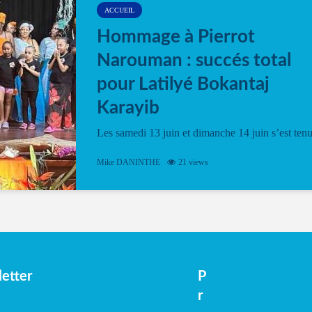
ACCUEIL
Hommage à Pierrot
Narouman : succés total
pour Latilyé Bokantaj
Karayib
Les samedi 13 juin et dimanche 14 juin s’est ten
le Gwan VAN Mené Nou Alé, un hommage
vibrant à Pierrot Narouman, organisé par
Mike DANINTHE
21 views
l’association Latilyé Bokantaj Karayib. Ce
spectacle de fin d’année, présenté à la salle...
etter
P
r