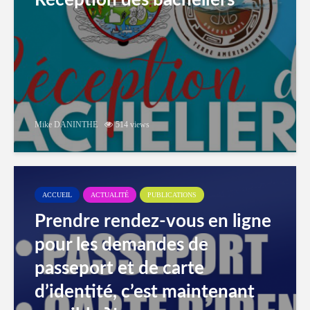
Réception des bacheliers
Mike DANINTHE
514 views
ACCUEIL
ACTUALITÉ
PUBLICATIONS
Prendre rendez-vous en ligne
pour les demandes de
passeport et de carte
d’identité, c’est maintenant