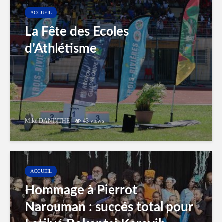
ACCUEIL
La Fête des Ecoles
d’Athlétisme
Mike DANINTHE
43 views
ACCUEIL
Hommage à Pierrot
Narouman : succés total pour