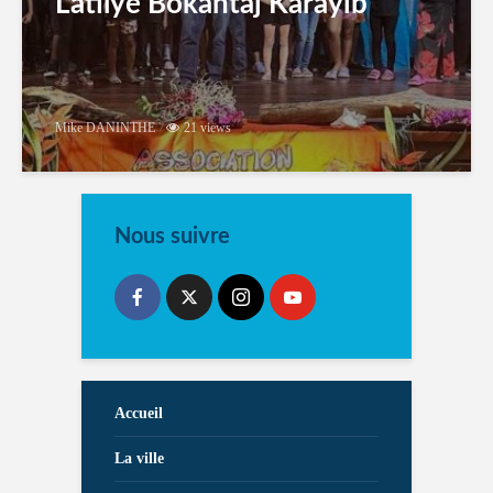
Latilyé Bokantaj Karayib
Mike DANINTHE
21 views
Nous suivre
Accueil
La ville