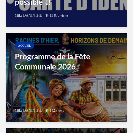
possible ⤵️!
Mike DANINTHE
13 876 views
ACCUEIL
Programme de la Fête
Communale 2026
Mike DANINTHE
142 views