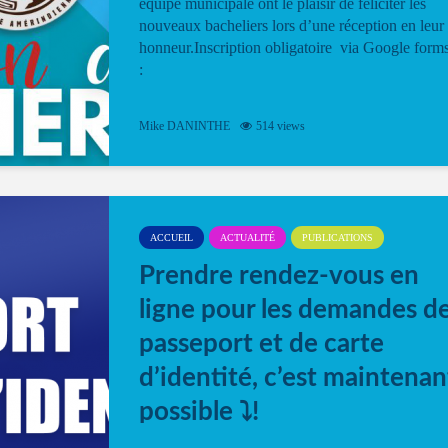
équipe municipale ont le plaisir de féliciter les
nouveaux bacheliers lors d’une réception en leur
honneur.Inscription obligatoire via Google form
:
Mike DANINTHE
514 views
ACCUEIL
ACTUALITÉ
PUBLICATIONS
Prendre rendez-vous en
ligne pour les demandes d
passeport et de carte
d’identité, c’est maintenan
possible ⤵️!
Désormais, il est possible de prendre rendez-vou