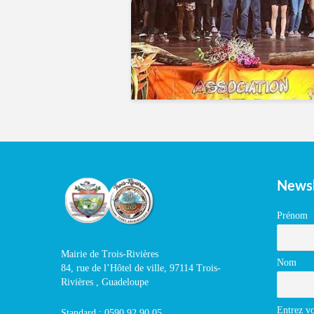
Newsl
Prénom
Mairie de Trois-Rivières
Nom
84, rue de l’Hôtel de ville, 97114 Trois-
Rivières , Guadeloupe
Entrez vo
Standard : 0590 92 90 05