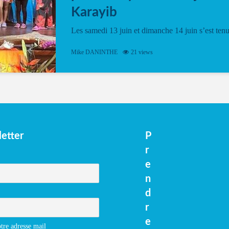
Karayib
Les samedi 13 juin et dimanche 14 juin s’est ten
le Gwan VAN Mené Nou Alé, un hommage
vibrant à Pierrot Narouman, organisé par
Mike DANINTHE
21 views
l’association Latilyé Bokantaj Karayib. Ce
spectacle de fin d’année, présenté à la salle...
etter
P
r
e
n
d
r
e
tre adresse mail