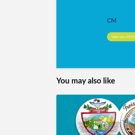
CM
VIEW ALL POST
You may also like