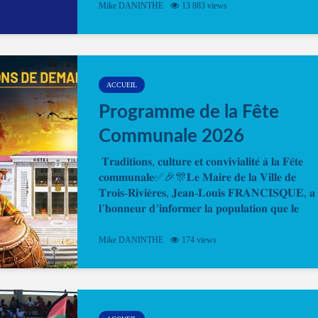
Mike DANINTHE
13 883 views
en ligne pour faire ou renouveler la carte d’identi
ou le passeport. Cela vous permettra de gagner d
temps. En quelques clics, votre rendez-vous en
ligne est...
ACCUEIL
Programme de la Fête
Communale 2026
𝐓𝐫𝐚𝐝𝐢𝐭𝐢𝐨𝐧𝐬, 𝐜𝐮𝐥𝐭𝐮𝐫𝐞 𝐞𝐭 𝐜𝐨𝐧𝐯𝐢𝐯𝐢𝐚𝐥𝐢𝐭𝐞́ 𝐚̀ 𝐥𝐚 𝐅𝐞̂𝐭𝐞
𝐜𝐨𝐦𝐦𝐮𝐧𝐚𝐥𝐞✅🎉🎊𝐋𝐞 𝐌𝐚𝐢𝐫𝐞 𝐝𝐞 𝐥𝐚 𝐕𝐢𝐥𝐥𝐞 𝐝𝐞
𝐓𝐫𝐨𝐢𝐬-𝐑𝐢𝐯𝐢𝐞̀𝐫𝐞𝐬, 𝐉𝐞𝐚𝐧-𝐋𝐨𝐮𝐢𝐬 𝐅𝐑𝐀𝐍𝐂𝐈𝐒𝐐𝐔𝐄, 𝐚
𝐥’𝐡𝐨𝐧𝐧𝐞𝐮𝐫 𝐝’𝐢𝐧𝐟𝐨𝐫𝐦𝐞𝐫 𝐥𝐚 𝐩𝐨𝐩𝐮𝐥𝐚𝐭𝐢𝐨𝐧 𝐪𝐮𝐞 𝐥𝐞
𝐩𝐫𝐨𝐠𝐫𝐚𝐦𝐦𝐞 𝐨𝐟𝐟𝐢𝐜𝐢𝐞𝐥 𝐝𝐞 𝐥𝐚 𝐅𝐞̂𝐭𝐞...
Mike DANINTHE
174 views