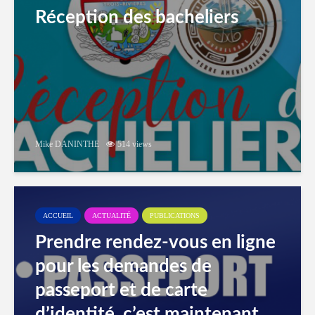
Réception des bacheliers
Mike DANINTHE
514 views
ACCUEIL
ACTUALITÉ
PUBLICATIONS
Prendre rendez-vous en ligne
pour les demandes de
passeport et de carte
d’identité, c’est maintenant