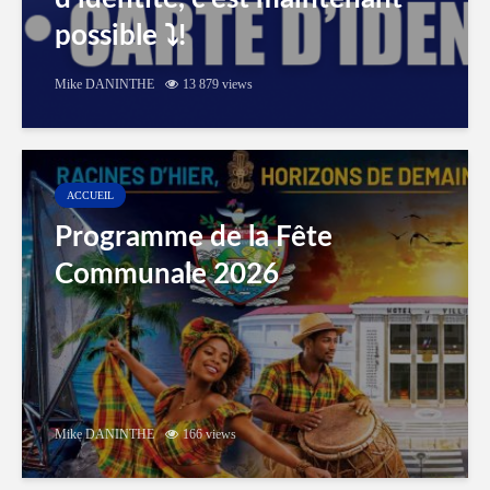
possible ⤵️!
Mike DANINTHE
13 879 views
ACCUEIL
Programme de la Fête
Communale 2026
Mike DANINTHE
166 views