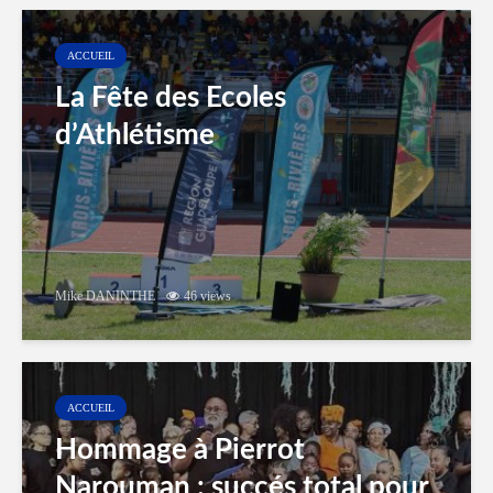
ACCUEIL
La Fête des Ecoles
d’Athlétisme
Mike DANINTHE
46 views
ACCUEIL
Hommage à Pierrot
Narouman : succés total pour