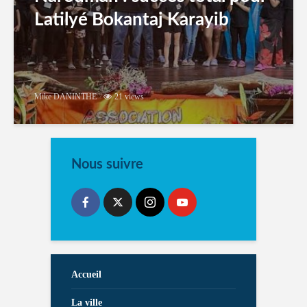
Latilyé Bokantaj Karayib
Mike DANINTHE
21 views
Nous suivre
Accueil
La ville