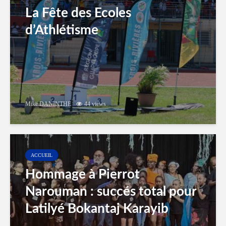
La Fête des Ecoles
d’Athlétisme
Mike DANINTHE
44 views
ACCUEIL
Hommage à Pierrot
Narouman : succés total pour
Latilyé Bokantaj Karayib