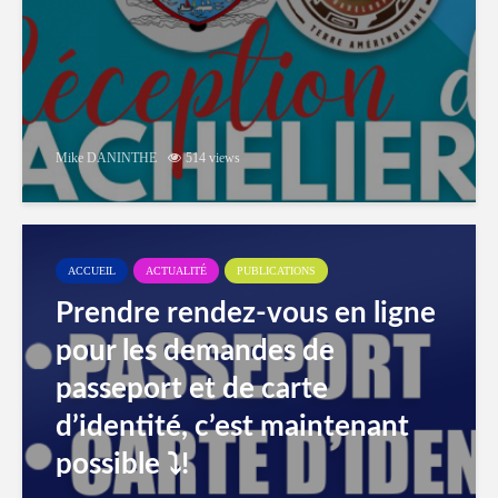
Mike DANINTHE
514 views
ACCUEIL
ACTUALITÉ
PUBLICATIONS
Prendre rendez-vous en ligne
pour les demandes de
passeport et de carte
d’identité, c’est maintenant
possible ⤵️!