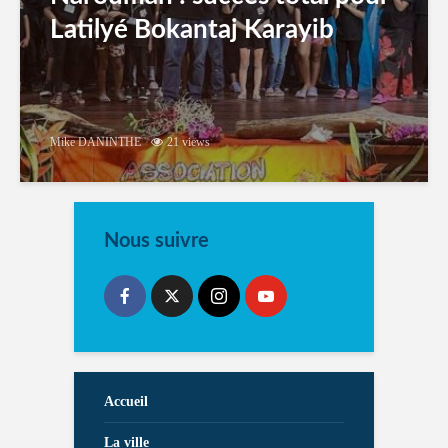
Latilyé Bokantaj Karayib
Mike DANINTHE
21 views
Nous suivre
Accueil
La ville