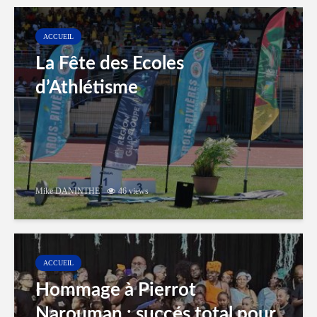
ACCUEIL
La Fête des Ecoles
d’Athlétisme
Mike DANINTHE
46 views
ACCUEIL
Hommage à Pierrot
Narouman : succés total pour