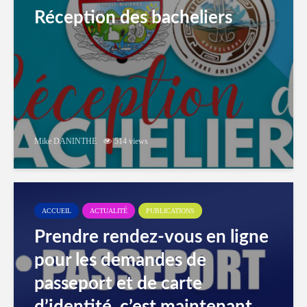
Réception des bacheliers
Mike DANINTHE
514 views
ACCUEIL
ACTUALITÉ
PUBLICATIONS
Prendre rendez-vous en ligne
pour les demandes de
passeport et de carte