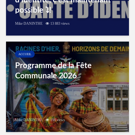
d’identité, c’est maintenant
possible ⤵️!
Mike DANINTHE
13 883 views
ACCUEIL
Programme de la Fête
Communale 2026
Mike DANINTHE
198 views