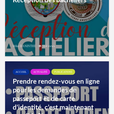
Réception des bacheliers
Mike DANINTHE
514 views
ACCUEIL
ACTUALITÉ
PUBLICATIONS
Prendre rendez-vous en ligne
pour les demandes de
passeport et de carte
d’identité, c’est maintenant