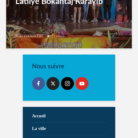
Latilyé Bokantaj Karayib
Mike DANINTHE
21 views
Nous suivre
Accueil
La ville