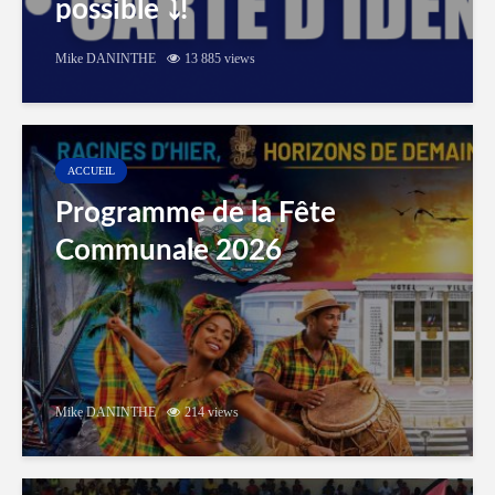
possible ⤵️!
Mike DANINTHE
13 885 views
ACCUEIL
Programme de la Fête
Communale 2026
Mike DANINTHE
214 views