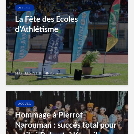
ACCUEIL
La Fête des Ecoles
d’Athlétisme
Mike DANINTHE
46 views
ACCUEIL
Hommage à Pierrot
Narouman : succés total pour