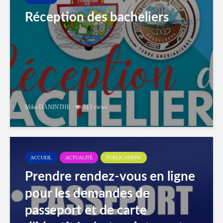
Réception des bacheliers
Mike DANINTHE
513 views
ACCUEIL
ACTUALITÉ
PUBLICATIONS
Prendre rendez-vous en ligne
pour les demandes de
passeport et de carte