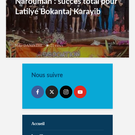
Narouman : succés total pour
Latilyé Bokantaj Karayib
Mike DANINTHE
21 views
Nous suivre
Accueil