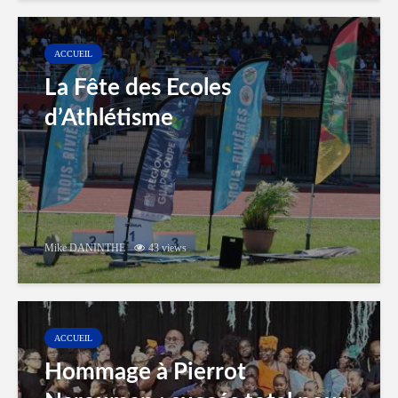
ACCUEIL
La Fête des Ecoles
d’Athlétisme
Mike DANINTHE
43 views
ACCUEIL
Hommage à Pierrot