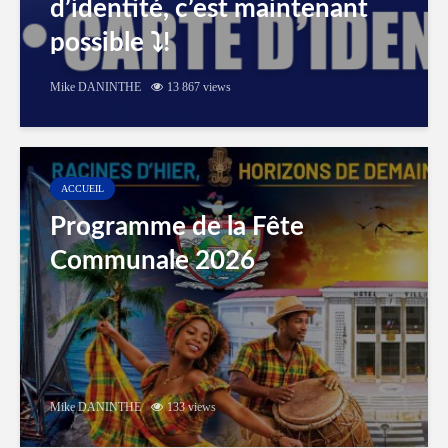
d’identité, c’est maintenant
possible ⤵️!
Mike DANINTHE
13 867 views
ACCUEIL
Programme de la Fête
Communale 2026
Mike DANINTHE
133 views