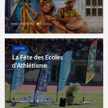
Mike DANINTHE
147 views
ACCUEIL
La Fête des Ecoles
d’Athlétisme
Mike DANINTHE
44 views