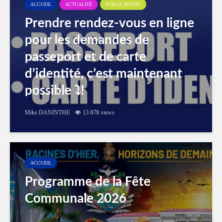
ACCUEIL
ACTUALITÉ
PUBLICATIONS
Prendre rendez-vous en ligne
pour les demandes de
passeport et de carte
d’identité, c’est maintenant
possible ⤵️!
Mike DANINTHE
13 878 views
ACCUEIL
Programme de la Fête
Communale 2026