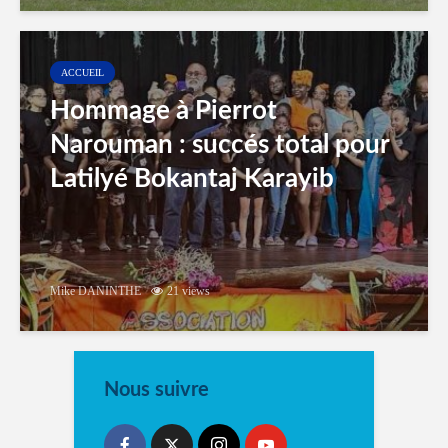
ACCUEIL
Hommage à Pierrot
Narouman : succés total pour
Latilyé Bokantaj Karayib
Mike DANINTHE
21 views
Nous suivre