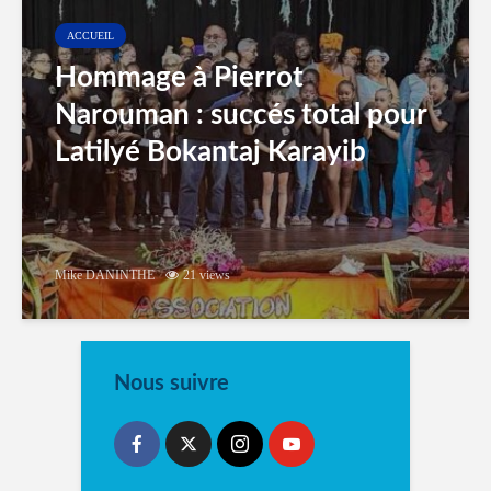
ACCUEIL
Hommage à Pierrot
Narouman : succés total pour
Latilyé Bokantaj Karayib
Mike DANINTHE
21 views
Nous suivre