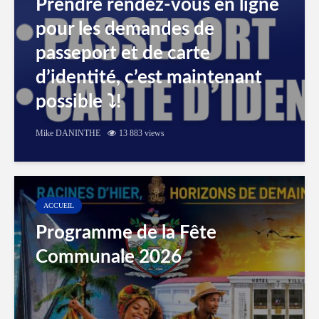
Prendre rendez-vous en ligne
pour les demandes de
passeport et de carte
d’identité, c’est maintenant
possible ⤵️!
Mike DANINTHE
13 883 views
ACCUEIL
Programme de la Fête
Communale 2026