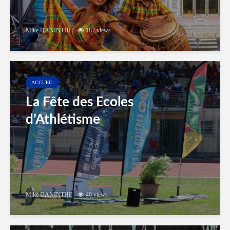
Mike DANINTHE
187 views
ACCUEIL
La Fête des Ecoles
d’Athlétisme
Mike DANINTHE
46 views