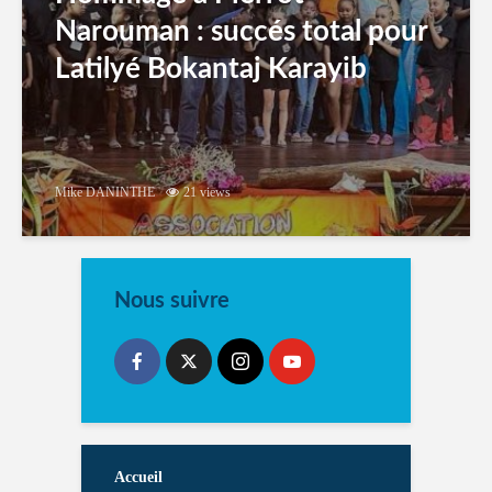
Narouman : succés total pour
Latilyé Bokantaj Karayib
Mike DANINTHE
21 views
Nous suivre
Accueil