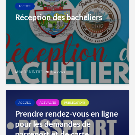
ACCUEIL
Réception des bacheliers
Mike DANINTHE
514 views
ACCUEIL
ACTUALITÉ
PUBLICATIONS
Prendre rendez-vous en ligne
pour les demandes de
passeport et de carte