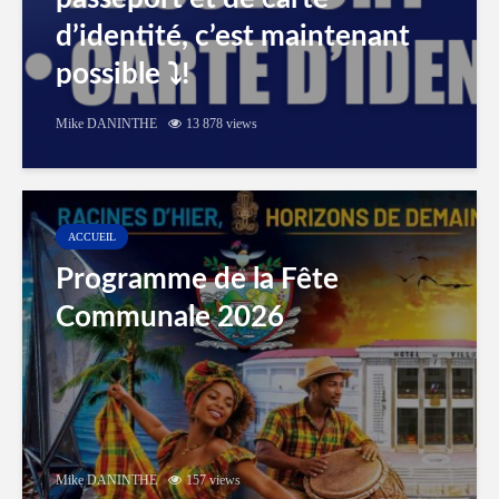
d’identité, c’est maintenant
possible ⤵️!
Mike DANINTHE
13 878 views
ACCUEIL
Programme de la Fête
Communale 2026
Mike DANINTHE
157 views