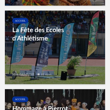
ACCUEIL
La Fête des Ecoles
d’Athlétisme
Mike DANINTHE
44 views
ACCUEIL
Hommage à Pierrot