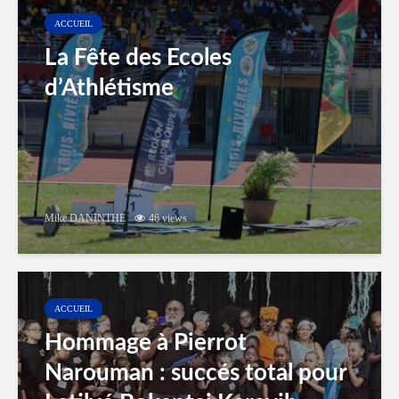
ACCUEIL
La Fête des Ecoles
d’Athlétisme
Mike DANINTHE
46 views
ACCUEIL
Hommage à Pierrot
Narouman : succés total pour