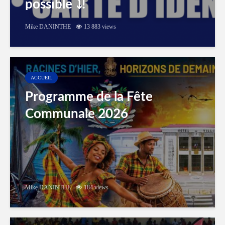
possible ⤵️!
Mike DANINTHE
13 883 views
ACCUEIL
Programme de la Fête
Communale 2026
Mike DANINTHE
184 views