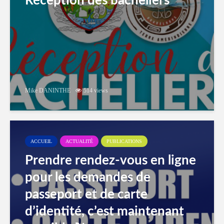
Réception des bacheliers
Mike DANINTHE
514 views
ACCUEIL
ACTUALITÉ
PUBLICATIONS
Prendre rendez-vous en ligne
pour les demandes de
passeport et de carte
d’identité, c’est maintenant