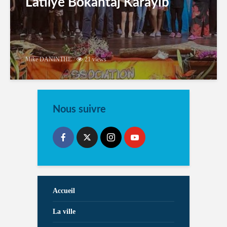
Latilyé Bokantaj Karayib
Mike DANINTHE
21 views
Nous suivre
Accueil
La ville